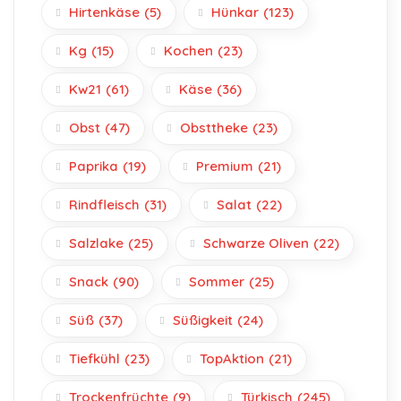
Hirtenkäse
(5)
Hünkar
(123)
Kg
(15)
Kochen
(23)
Kw21
(61)
Käse
(36)
Obst
(47)
Obsttheke
(23)
Paprika
(19)
Premium
(21)
Rindfleisch
(31)
Salat
(22)
Salzlake
(25)
Schwarze Oliven
(22)
Snack
(90)
Sommer
(25)
Süß
(37)
Süßigkeit
(24)
Tiefkühl
(23)
TopAktion
(21)
Trockenfrüchte
(9)
Türkisch
(245)