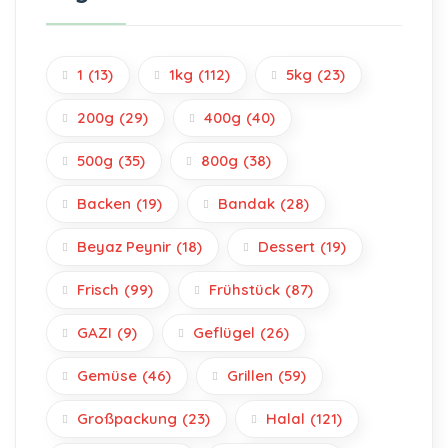
1
(13)
1kg
(112)
5kg
(23)
200g
(29)
400g
(40)
500g
(35)
800g
(38)
Backen
(19)
Bandak
(28)
Beyaz Peynir
(18)
Dessert
(19)
Frisch
(99)
Frühstück
(87)
GAZI
(9)
Geflügel
(26)
Gemüse
(46)
Grillen
(59)
Großpackung
(23)
Halal
(121)