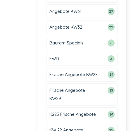
Angebote KW31
27
Angebote KW32
22
Bayram Specials
6
EWD
3
Frische Angebote KW28
14
Frische Angebote
13
KW29
K225 Frische Angebote
14
KW 22 Angebote
35