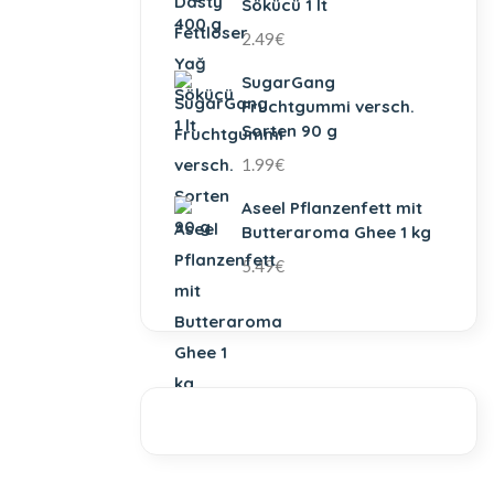
Sökücü 1 lt
2.49
€
SugarGang
Fruchtgummi versch.
Sorten 90 g
1.99
€
Aseel Pflanzenfett mit
Butteraroma Ghee 1 kg
5.49
€