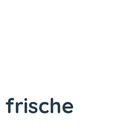
 frische
!