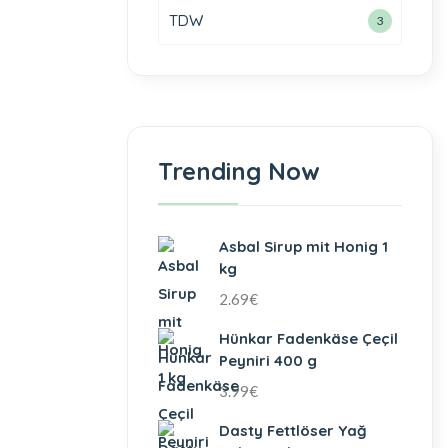
TDW
3
Trending Now
Asbal Sirup mit Honig 1
kg
2.69
€
Hünkar Fadenkäse Çeçil
Peyniri 400 g
3.99
€
Dasty Fettlöser Yağ