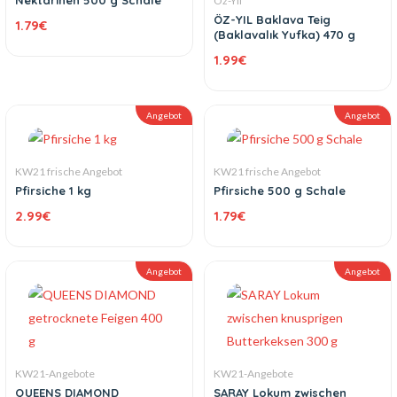
Nektarinen 500 g Schale
Öz-Yıl
ÖZ-YIL Baklava Teig
1.79
€
(Baklavalık Yufka) 470 g
1.99
€
Angebot
Angebot
KW21 frische Angebot
KW21 frische Angebot
Pfirsiche 1 kg
Pfirsiche 500 g Schale
2.99
€
1.79
€
Angebot
Angebot
KW21-Angebote
KW21-Angebote
QUEENS DIAMOND
SARAY Lokum zwischen