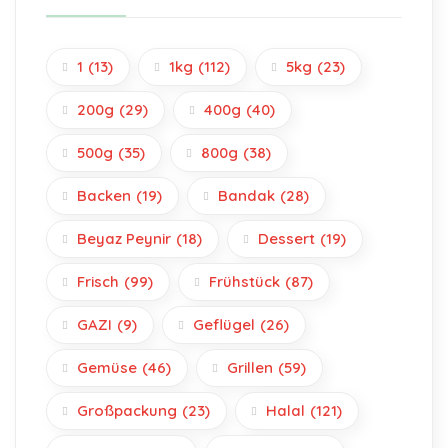
1
(13)
1kg
(112)
5kg
(23)
200g
(29)
400g
(40)
500g
(35)
800g
(38)
Backen
(19)
Bandak
(28)
Beyaz Peynir
(18)
Dessert
(19)
Frisch
(99)
Frühstück
(87)
GAZI
(9)
Geflügel
(26)
Gemüse
(46)
Grillen
(59)
Großpackung
(23)
Halal
(121)