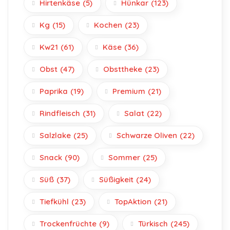
Hirtenkäse
(5)
Hünkar
(123)
Kg
(15)
Kochen
(23)
Kw21
(61)
Käse
(36)
Obst
(47)
Obsttheke
(23)
Paprika
(19)
Premium
(21)
Rindfleisch
(31)
Salat
(22)
Salzlake
(25)
Schwarze Oliven
(22)
Snack
(90)
Sommer
(25)
Süß
(37)
Süßigkeit
(24)
Tiefkühl
(23)
TopAktion
(21)
Trockenfrüchte
(9)
Türkisch
(245)