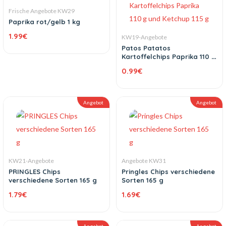
Frische Angebote KW29
Paprika rot/gelb 1 kg
1.99
€
KW19-Angebote
Patos Patatos
Kartoffelchips Paprika 110 g
und Ketchup 115 g
0.99
€
Angebot
Angebot
KW21-Angebote
Angebote KW31
PRINGLES Chips
Pringles Chips verschiedene
verschiedene Sorten 165 g
Sorten 165 g
1.79
€
1.69
€