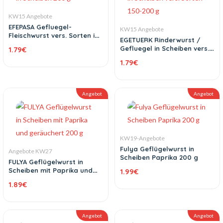
KW15 Angebote
EFEPASA Gefluegel-
KW15 Angebote
Fleischwurst vers. Sorten in
EGETUERK Rinderwurst /
Scheiben 200 g
Gefluegel in Scheiben vers.
1.79
€
Sorten 150-200 g
1.79
€
Angebot
Angebot
KW19-Angebote
Fulya Geflügelwurst in
Angebote KW27
Scheiben Paprika 200 g
FULYA Geflügelwurst in
Scheiben mit Paprika und
1.99
€
geräuchert 200 g
1.89
€
Angebot
Angebot