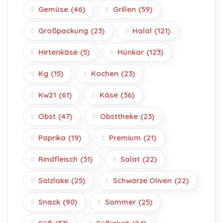
Gemüse
(46)
Grillen
(59)
Großpackung
(23)
Halal
(121)
Hirtenkäse
(5)
Hünkar
(123)
Kg
(15)
Kochen
(23)
Kw21
(61)
Käse
(36)
Obst
(47)
Obsttheke
(23)
Paprika
(19)
Premium
(21)
Rindfleisch
(31)
Salat
(22)
Salzlake
(25)
Schwarze Oliven
(22)
Snack
(90)
Sommer
(25)