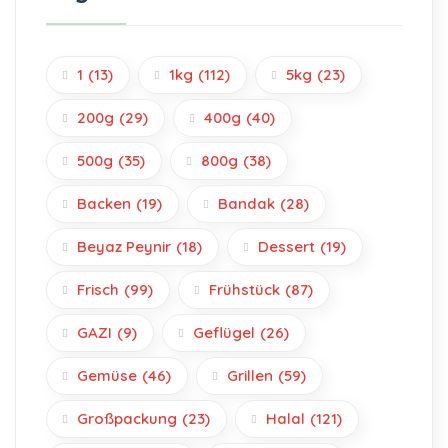
1
(13)
1kg
(112)
5kg
(23)
200g
(29)
400g
(40)
500g
(35)
800g
(38)
Backen
(19)
Bandak
(28)
Beyaz Peynir
(18)
Dessert
(19)
Frisch
(99)
Frühstück
(87)
GAZI
(9)
Geflügel
(26)
Gemüse
(46)
Grillen
(59)
Großpackung
(23)
Halal
(121)