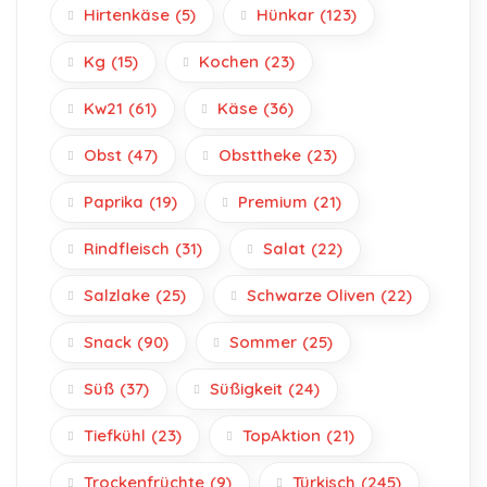
Hirtenkäse
(5)
Hünkar
(123)
Kg
(15)
Kochen
(23)
Kw21
(61)
Käse
(36)
Obst
(47)
Obsttheke
(23)
Paprika
(19)
Premium
(21)
Rindfleisch
(31)
Salat
(22)
Salzlake
(25)
Schwarze Oliven
(22)
Snack
(90)
Sommer
(25)
Süß
(37)
Süßigkeit
(24)
Tiefkühl
(23)
TopAktion
(21)
Trockenfrüchte
(9)
Türkisch
(245)