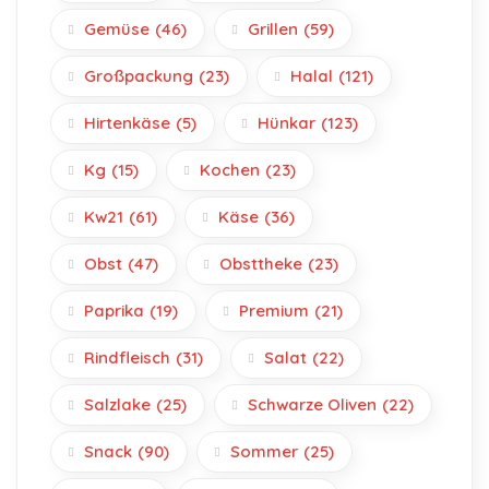
Gemüse
(46)
Grillen
(59)
Großpackung
(23)
Halal
(121)
Hirtenkäse
(5)
Hünkar
(123)
Kg
(15)
Kochen
(23)
Kw21
(61)
Käse
(36)
Obst
(47)
Obsttheke
(23)
Paprika
(19)
Premium
(21)
Rindfleisch
(31)
Salat
(22)
Salzlake
(25)
Schwarze Oliven
(22)
Snack
(90)
Sommer
(25)