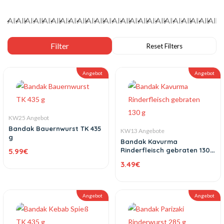
Angebot
Angebot
KW25 Angebot
Bandak Bauernwurst TK 435
KW13 Angebote
g
Bandak Kavurma
Rinderfleisch gebraten 130
5.99
€
g
3.49
€
Angebot
Angebot