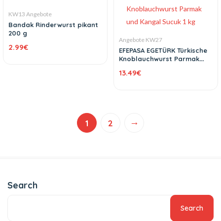
KW13 Angebote
Bandak Rinderwurst pikant
200 g
Angebote KW27
2.99
€
EFEPASA EGETÜRK Türkische
Knoblauchwurst Parmak
und Kangal Sucuk 1 kg
13.49
€
→
1
2
Search
Search