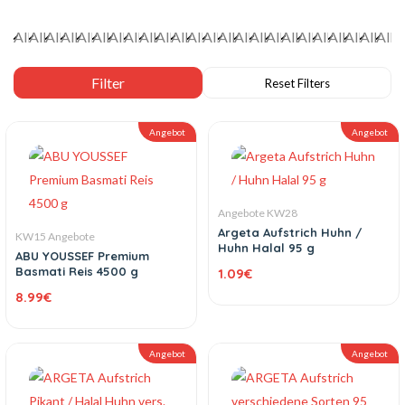
Angebot
Angebot
Angebote KW28
Argeta Aufstrich Huhn /
KW15 Angebote
Huhn Halal 95 g
ABU YOUSSEF Premium
Basmati Reis 4500 g
1.09
€
8.99
€
Angebot
Angebot