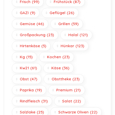
Frisch
(99)
Frühstück
(87)
GAZI
(9)
Geflügel
(26)
Gemüse
(46)
Grillen
(59)
Großpackung
(23)
Halal
(121)
Hirtenkäse
(5)
Hünkar
(123)
Kg
(15)
Kochen
(23)
Kw21
(61)
Käse
(36)
Obst
(47)
Obsttheke
(23)
Paprika
(19)
Premium
(21)
Rindfleisch
(31)
Salat
(22)
Salzlake
(25)
Schwarze Oliven
(22)