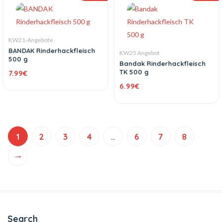
KW21-Angebote
BANDAK Rinderhackfleisch
KW25 Angebot
500 g
Bandak Rinderhackfleisch
TK 500 g
7.99
€
6.99
€
1
2
3
4
…
6
7
8
→
Search