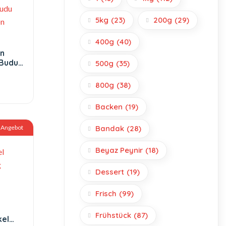
5kg
(23)
200g
(29)
400g
(40)
n
 Budu
500g
(35)
on
800g
(38)
Backen
(19)
Angebot
Bandak
(28)
Beyaz Peynir
(18)
Dessert
(19)
Frisch
(99)
Frühstück
(87)
el