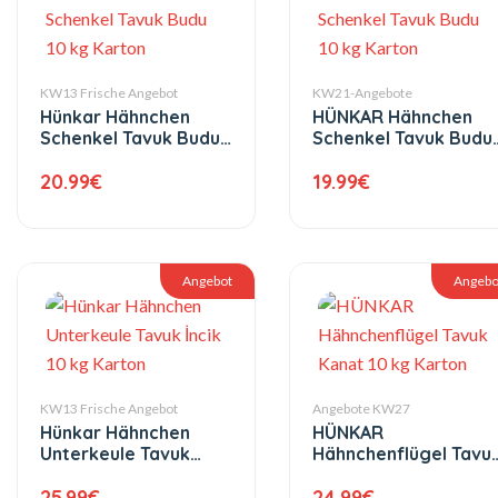
KW13 Frische Angebot
KW21-Angebote
Hünkar Hähnchen
HÜNKAR Hähnchen
Schenkel Tavuk Budu
Schenkel Tavuk Budu
10 kg Karton
10 kg Karton
20.99
€
19.99
€
Angebot
Angebo
KW13 Frische Angebot
Angebote KW27
Hünkar Hähnchen
HÜNKAR
Unterkeule Tavuk
Hähnchenflügel Tavu
İncik 10 kg Karton
Kanat 10 kg Karton
25.99
€
24.99
€