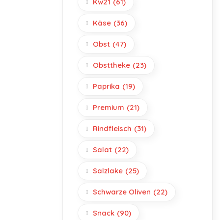
Kw21
(61)
Käse
(36)
Obst
(47)
Obsttheke
(23)
Paprika
(19)
Premium
(21)
Rindfleisch
(31)
Salat
(22)
Salzlake
(25)
Schwarze Oliven
(22)
Snack
(90)