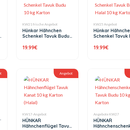
KW21 frische Angebot
KW25 Angebot
Hünkar Hähnchen
Hünkar Hähnche
Schenkel Tavuk Budu
Schenkel Tavuk
10 kg Karton
Halal 10 kg Kart
19.99
€
19.99
€
t
Angebot
KW17-Angebot
Angebote KW27
k
HÜNKAR
HÜNKAR
Hähnchenflügel Tavuk
Hähnchenschenk