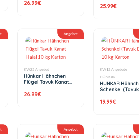
26.99
€
25.99
€
t
Angebot
KW25 Angebot
KW12 Angebote
Hünkar Hähnchen
HÜNKAR
Flügel Tavuk Kanat
HÜNKAR Hähnch
Halal 10 kg Karton
Schenkel (Tavuk
26.99
€
Budu) 10 kg Kar
19.99
€
t
Angebot