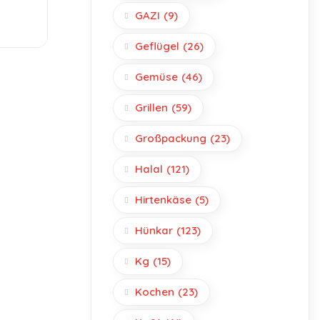
g
GAZI
(9)
Geflügel
(26)
Gemüse
(46)
Grillen
(59)
Großpackung
(23)
Halal
(121)
Hirtenkäse
(5)
Hünkar
(123)
Kg
(15)
Kochen
(23)