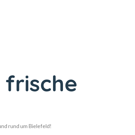
 frische
!
 und rund um Bielefeld!