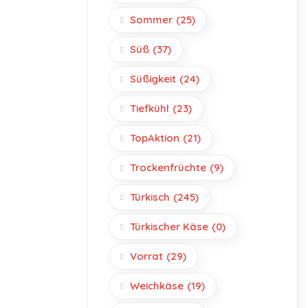
Sommer
(25)
Süß
(37)
Süßigkeit
(24)
Tiefkühl
(23)
TopAktion
(21)
Trockenfrüchte
(9)
Türkisch
(245)
Türkischer Käse
(0)
Vorrat
(29)
Weichkäse
(19)