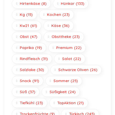
Hirtenkäse
(8)
Hünkar
(133)
Kg
(15)
Kochen
(23)
Kw21
(61)
Käse
(36)
Obst
(47)
Obsttheke
(23)
Paprika
(19)
Premium
(22)
Rindfleisch
(31)
Salat
(22)
Salzlake
(30)
Schwarze Oliven
(26)
Snack
(91)
Sommer
(25)
Süß
(37)
Süßigkeit
(24)
Tiefkühl
(23)
TopAktion
(21)
Trockenfrüchte
(9)
Türkisch
(245)