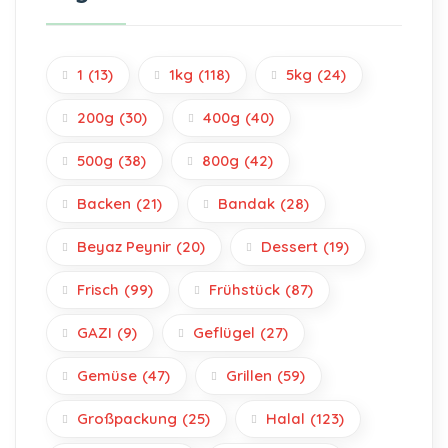
1
(13)
1kg
(118)
5kg
(24)
200g
(30)
400g
(40)
500g
(38)
800g
(42)
Backen
(21)
Bandak
(28)
Beyaz Peynir
(20)
Dessert
(19)
Frisch
(99)
Frühstück
(87)
GAZI
(9)
Geflügel
(27)
Gemüse
(47)
Grillen
(59)
Großpackung
(25)
Halal
(123)