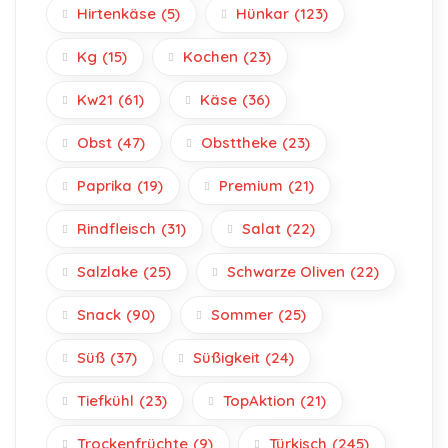
Hirtenkäse
(5)
Hünkar
(123)
Kg
(15)
Kochen
(23)
Kw21
(61)
Käse
(36)
Obst
(47)
Obsttheke
(23)
Paprika
(19)
Premium
(21)
Rindfleisch
(31)
Salat
(22)
Salzlake
(25)
Schwarze Oliven
(22)
Snack
(90)
Sommer
(25)
Süß
(37)
Süßigkeit
(24)
Tiefkühl
(23)
TopAktion
(21)
Trockenfrüchte
(9)
Türkisch
(245)