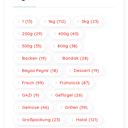
1
(13)
1kg
(112)
5kg
(23)
200g
(29)
400g
(40)
500g
(35)
800g
(38)
Backen
(19)
Bandak
(28)
Beyaz Peynir
(18)
Dessert
(19)
Frisch
(99)
Frühstück
(87)
GAZI
(9)
Geflügel
(26)
Gemüse
(46)
Grillen
(59)
Großpackung
(23)
Halal
(121)