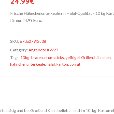
24.99
€
Frische Hähnchenunterkeulen in Halal-Qualität – 10 kg Kar
für nur 24,99 Euro.
SKU:
67da279f2c38
Category:
Angebote KW27
Tags:
10kg
,
braten
,
drumsticks
,
geflügel
,
Grillen
,
hähnchen
,
hähnchenunterkeule
,
halal
,
karton
,
vorrat
h, saftig und bei Groß und Klein beliebt – und im 10-kg-Karton e