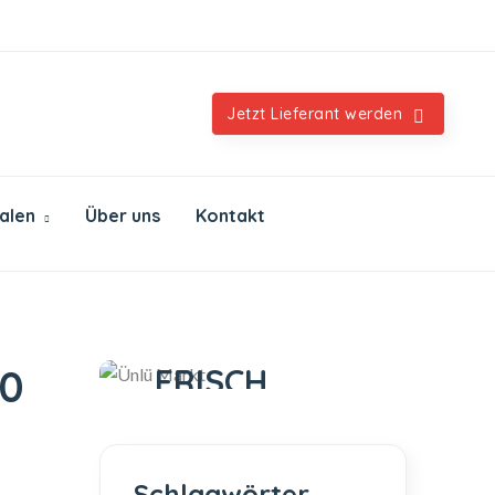
Orientalische & internationale Spezialitäten
Jetzt Lieferant werden
ialen
Über uns
Kontakt
Ünlü Markt
IMMER
FRISCH
10
IMMER GUT
Schlagwörter