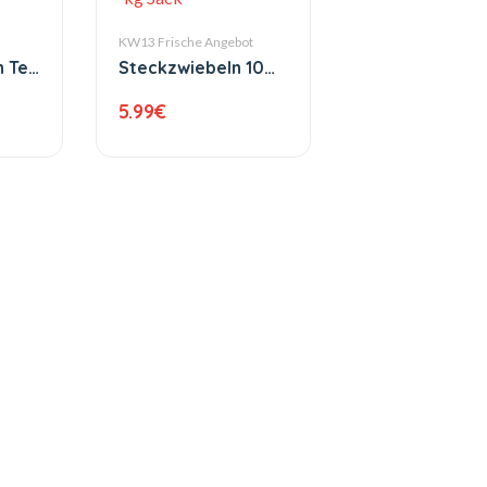
KW13 Frische Angebot
n Tee
Steckzwiebeln 10
kg Sack
5.99
€