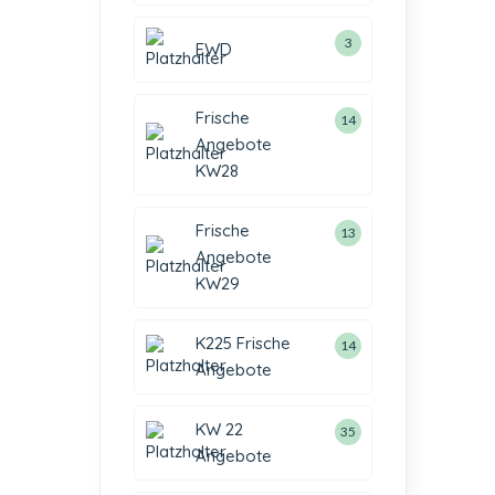
3
EWD
Frische
14
Angebote
KW28
Frische
13
Angebote
KW29
K225 Frische
14
Angebote
KW 22
35
Angebote