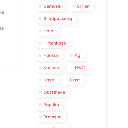
m
Gemüse
Grillen
ika
Großpackung
ze
Halal
Hirtenkäse
Hünkar
Kg
Kochen
Kw21
Käse
Obst
Obsttheke
Paprika
Premium