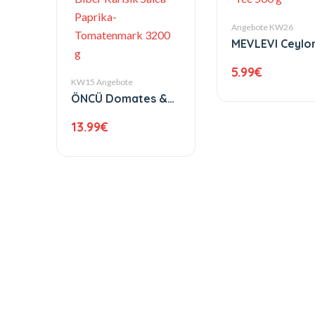
Angebote KW26
MEVLEVI Ceylo
500 g
5.99
€
KW15 Angebote
ÖNCÜ Domates &
Biber Karisik Salca
13.99
€
Paprika-
Tomatenmark 3200
g