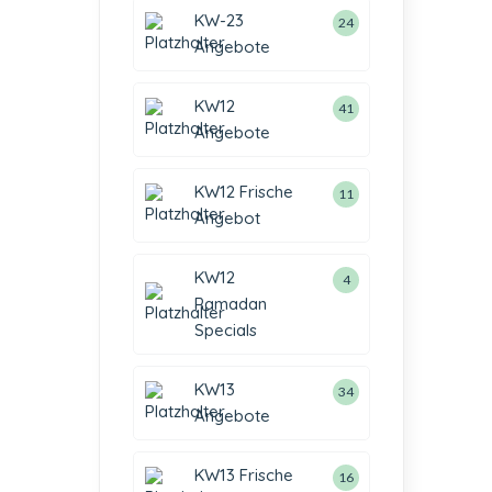
KW-23
24
Angebote
KW12
41
Angebote
KW12 Frische
11
Angebot
KW12
4
Ramadan
Specials
KW13
34
Angebote
KW13 Frische
16