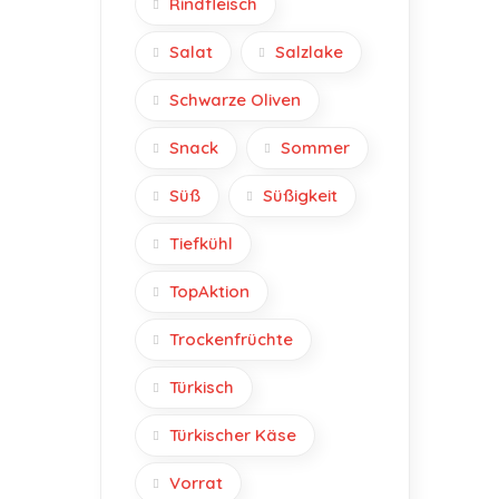
Rindfleisch
Salat
Salzlake
Schwarze Oliven
Snack
Sommer
Süß
Süßigkeit
Tiefkühl
TopAktion
Trockenfrüchte
Türkisch
Türkischer Käse
Vorrat