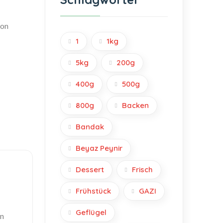
ton
1
1kg
5kg
200g
400g
500g
800g
Backen
Bandak
Beyaz Peynir
Dessert
Frisch
Frühstück
GAZI
Geflügel
in