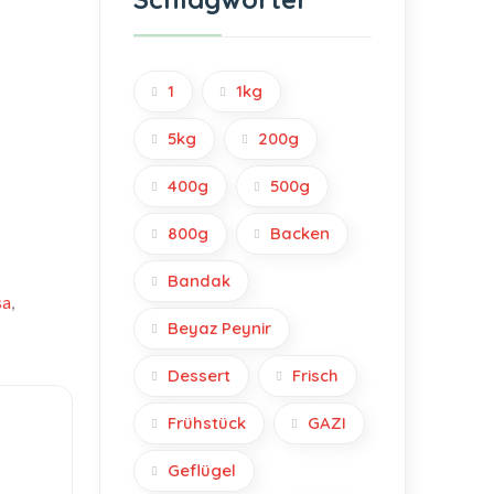
1
1kg
5kg
200g
400g
500g
800g
Backen
Bandak
sa
,
Beyaz Peynir
Dessert
Frisch
Frühstück
GAZI
Geflügel