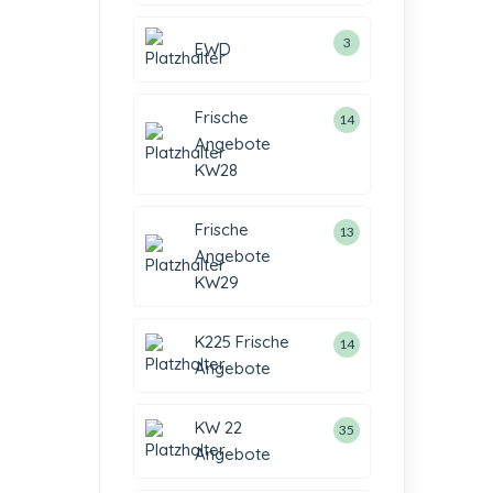
3
EWD
Frische
14
Angebote
KW28
Frische
13
Angebote
KW29
K225 Frische
14
Angebote
KW 22
35
Angebote