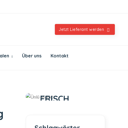
Orientalische & internationale Spezialitäten
Jetzt Lieferant werden
ialen
Über uns
Kontakt
Ünlü Markt
IMMER
FRISCH
IMMER GUT
g
Schlagwörter