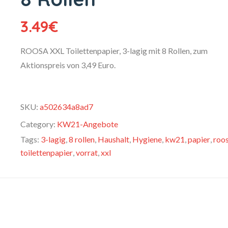
3.49
€
ROOSA XXL Toilettenpapier, 3-lagig mit 8 Rollen, zum
Aktionspreis von 3,49 Euro.
SKU:
a502634a8ad7
Category:
KW21-Angebote
Tags:
3-lagig
,
8 rollen
,
Haushalt
,
Hygiene
,
kw21
,
papier
,
roo
toilettenpapier
,
vorrat
,
xxl