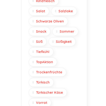
Rindfleisch
Salat
Salzlake
Schwarze Oliven
Snack
Sommer
Süß
Süßigkeit
Tiefkühl
TopAktion
Trockenfrüchte
Türkisch
Türkischer Käse
Vorrat