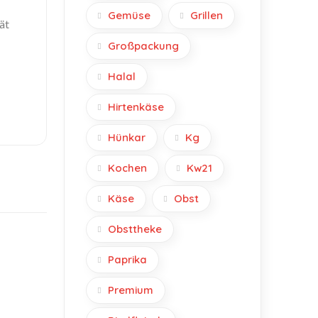
Gemüse
Grillen
ät
Großpackung
Halal
Hirtenkäse
Hünkar
Kg
Kochen
Kw21
Käse
Obst
Obsttheke
Paprika
Premium