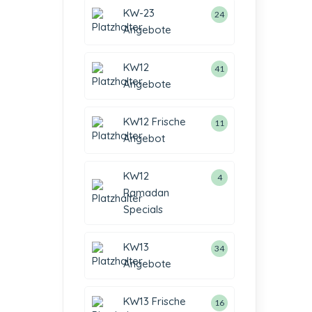
KW-23
24
Angebote
KW12
41
Angebote
KW12 Frische
11
Angebot
KW12
4
Ramadan
Specials
KW13
34
Angebote
KW13 Frische
16