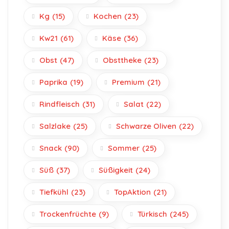
Kg
(15)
Kochen
(23)
Kw21
(61)
Käse
(36)
Obst
(47)
Obsttheke
(23)
Paprika
(19)
Premium
(21)
Rindfleisch
(31)
Salat
(22)
Salzlake
(25)
Schwarze Oliven
(22)
Snack
(90)
Sommer
(25)
Süß
(37)
Süßigkeit
(24)
Tiefkühl
(23)
TopAktion
(21)
Trockenfrüchte
(9)
Türkisch
(245)