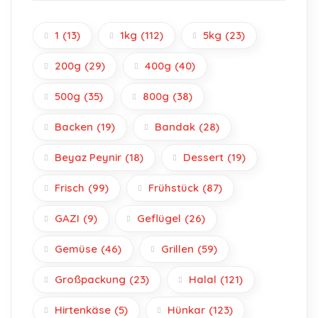
1
(13)
1kg
(112)
5kg
(23)
200g
(29)
400g
(40)
500g
(35)
800g
(38)
Backen
(19)
Bandak
(28)
Beyaz Peynir
(18)
Dessert
(19)
Frisch
(99)
Frühstück
(87)
GAZI
(9)
Geflügel
(26)
Gemüse
(46)
Grillen
(59)
Großpackung
(23)
Halal
(121)
Hirtenkäse
(5)
Hünkar
(123)