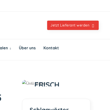
Orientalische & internationale Spezialitäten
Jetzt Lieferant werden
ialen
Über uns
Kontakt
Ünlü Markt
IMMER
FRISCH
IMMER GUT
5
Schlagwörter