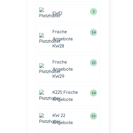
3
EWD
Frische
14
Angebote
KW28
Frische
13
Angebote
KW29
K225 Frische
14
Angebote
KW 22
35
Angebote