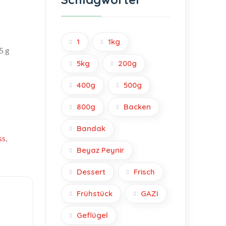
1
1kg
5 g
5kg
200g
400g
500g
800g
Backen
Bandak
ss
,
Beyaz Peynir
Dessert
Frisch
Frühstück
GAZI
Geflügel