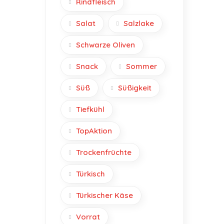
Rindfleisch
Salat
Salzlake
Schwarze Oliven
Snack
Sommer
Süß
Süßigkeit
Tiefkühl
TopAktion
Trockenfrüchte
Türkisch
Türkischer Käse
Vorrat