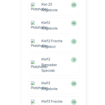
KW-23
24
Angebote
KW12
41
Angebote
KW12 Frische
11
Angebot
KW12
4
Ramadan
Specials
KW13
34
Angebote
KW13 Frische
16