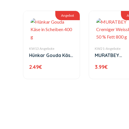
Angebot
A
KW13 Angebote
KW21-Angebote
Hünkar Gouda Käse
MURATBEY
in Scheiben 400 g
Cremiger
2.49
€
3.99
€
Weisskäse 50 
Fett 800 g