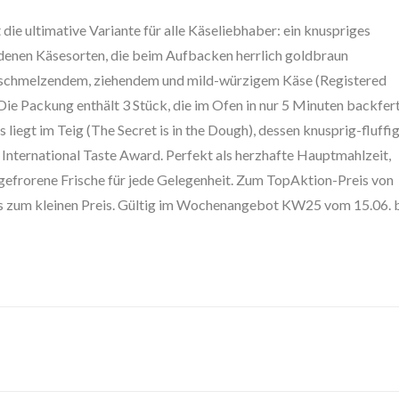
die ultimative Variante für alle Käseliebhaber: ein knuspriges
edenen Käsesorten, die beim Aufbacken herrlich goldbraun
 schmelzendem, ziehendem und mild-würzigem Käse (Registered
Die Packung enthält 3 Stück, die im Ofen in nur 5 Minuten backfer
 liegt im Teig (The Secret is in the Dough), dessen knusprig-fluffi
International Taste Award. Perfekt als herzhafte Hauptmahlzeit,
gefrorene Frische für jede Gelegenheit. Zum TopAktion-Preis von
ss zum kleinen Preis. Gültig im Wochenangebot KW25 vom 15.06. 