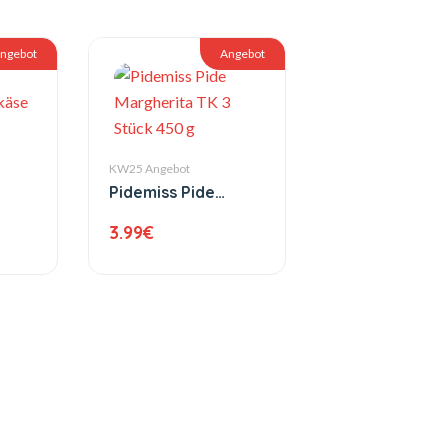
ngebot
Angebot
KW25 Angebot
Pidemiss Pide
Margherita TK 3
3.99
€
%
Stück 450 g