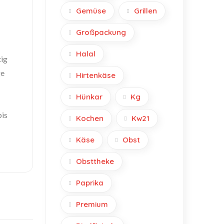
Gemüse
Grillen
Großpackung
Halal
tig
ge
Hirtenkäse
Hünkar
Kg
bis
Kochen
Kw21
Käse
Obst
Obsttheke
Paprika
Premium