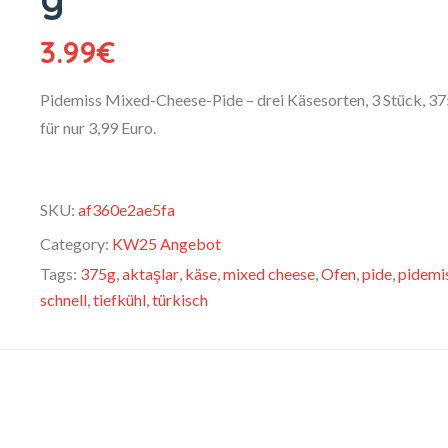
3.99
€
Pidemiss Mixed-Cheese-Pide – drei Käsesorten, 3 Stück, 37
für nur 3,99 Euro.
SKU:
af360e2ae5fa
Category:
KW25 Angebot
Tags:
375g
,
aktaşlar
,
käse
,
mixed cheese
,
Ofen
,
pide
,
pidemi
schnell
,
tiefkühl
,
türkisch