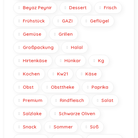
Beyaz Peynir
Dessert
Frisch
Frühstück
GAZI
Geflügel
Gemüse
Grillen
Großpackung
Halal
Hirtenkäse
Hünkar
Kg
Kochen
Kw21
Käse
Obst
Obsttheke
Paprika
Premium
Rindfleisch
Salat
Salzlake
Schwarze Oliven
Snack
Sommer
Süß