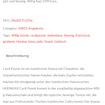
zart und faserig, 400 g fuer 3,99 Euro.
SKU:
3fed317c125e
Category:
KW15 Angebote
Tags:
400g
,
börek
,
cecilpeynir
,
fadenkäse
,
faserig
,
frühstück
,
gözleme
,
Hünkar
,
käse
,
pide
,
Snack
,
türkisch
Beschreibung
Cecil Peynir ist ein tuerkischer Kaese mit Charakter: die
charakteristischen feinen Faeden, die beim Zupfen entstehen,
machen ihn einzigartig unter den tuerkischen Kaesesorten.
HUENKAR Cecil Peynir kommt in der sorgfaeltig abgepackten 400-
g-Vakuumschale und bringt die typische, faserige Textur mit, die
man aus Frühstuecks-Tischen tuerkischer Cafes kennt. Der Kaese