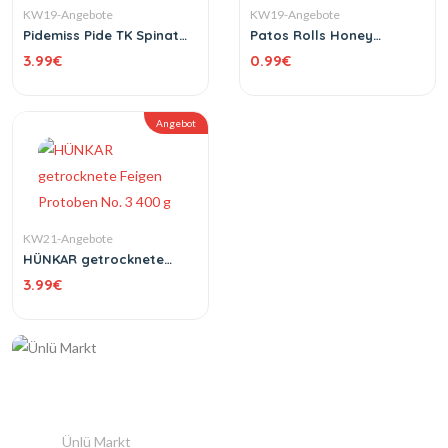
KW19-Angebote
KW19-Angebote
Pidemiss Pide TK Spinat
Patos Rolls Honey
und Ezine-Käse 10 Stück
Mustard, Jalapeño und
3.99
€
0.99
€
400 g
Hot Chili 109 g
Angebot
KW21-Angebote
HÜNKAR getrocknete
Feigen Protoben No. 3
3.99
€
400 g
Ünlü Markt