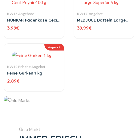
KW15 Angebote
KW17-Angebot
HÜNKAR Fadenkäse Cecil
MEDJOUL Datteln Large
Peynir 400 g
Superior 5 kg
3.99
€
39.99
€
Angebot
KW12 Frische Angebot
Feine Gurken 1 kg
2.89
€
Ünlü Markt