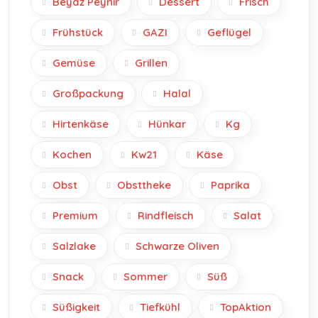
Beyaz Peynir
Dessert
Frisch
Frühstück
GAZI
Geflügel
Gemüse
Grillen
Großpackung
Halal
Hirtenkäse
Hünkar
Kg
Kochen
Kw21
Käse
Obst
Obsttheke
Paprika
Premium
Rindfleisch
Salat
Salzlake
Schwarze Oliven
Snack
Sommer
Süß
Süßigkeit
Tiefkühl
TopAktion