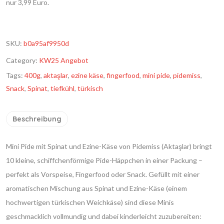
nur 3,99 Euro.
SKU:
b0a95af9950d
Category:
KW25 Angebot
Tags:
400g
,
aktaşlar
,
ezine käse
,
fingerfood
,
mini pide
,
pidemiss
,
Snack
,
Spinat
,
tiefkühl
,
türkisch
Beschreibung
Mini Pide mit Spinat und Ezine-Käse von Pidemiss (Aktaşlar) bringt
10 kleine, schiffchenförmige Pide-Häppchen in einer Packung –
perfekt als Vorspeise, Fingerfood oder Snack. Gefüllt mit einer
aromatischen Mischung aus Spinat und Ezine-Käse (einem
hochwertigen türkischen Weichkäse) sind diese Minis
geschmacklich vollmundig und dabei kinderleicht zuzubereiten: