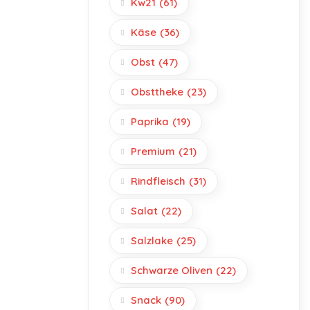
Kw21
(61)
Käse
(36)
Obst
(47)
Obsttheke
(23)
Paprika
(19)
Premium
(21)
Rindfleisch
(31)
Salat
(22)
Salzlake
(25)
Schwarze Oliven
(22)
Snack
(90)