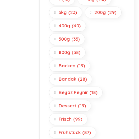
5kg
(23)
200g
(29)
400g
(40)
500g
(35)
800g
(38)
Backen
(19)
Bandak
(28)
Beyaz Peynir
(18)
Dessert
(19)
Frisch
(99)
Frühstück
(87)