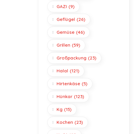
GAZI
(9)
Geflügel
(26)
Gemüse
(46)
Grillen
(59)
Großpackung
(23)
Halal
(121)
Hirtenkäse
(5)
Hünkar
(123)
Kg
(15)
Kochen
(23)