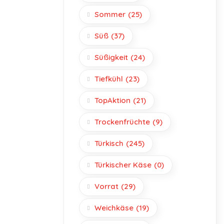
Sommer
(25)
Süß
(37)
Süßigkeit
(24)
Tiefkühl
(23)
TopAktion
(21)
Trockenfrüchte
(9)
Türkisch
(245)
Türkischer Käse
(0)
Vorrat
(29)
Weichkäse
(19)