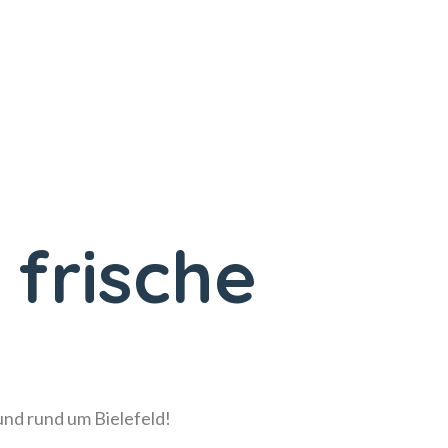
 frische
!
 und rund um Bielefeld!