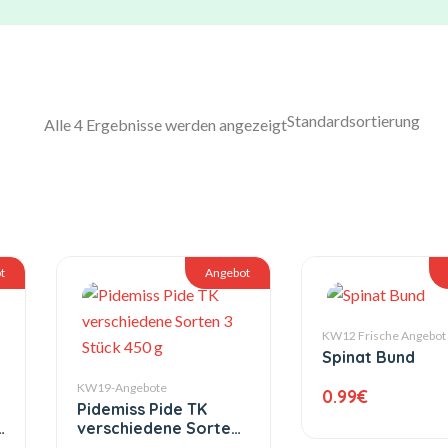
Alle 4 Ergebnisse werden angezeigt
t
Angebot
KW12 Frische Angebot
Spinat Bund
KW19-Angebote
0.99
€
Pidemiss Pide TK
e
verschiedene Sorten
3 Stück 450 g