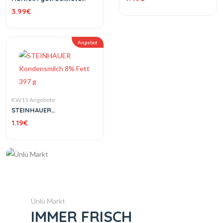
Feigen Protoben No. 3
3.99
€
400 g
Angebot
KW15 Angebote
STEINHAUER
Kondensmilch 8% Fett 397
1.19
€
g
Ünlü Markt
IMMER FRISCH