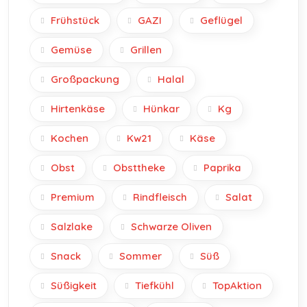
Frühstück
GAZI
Geflügel
Gemüse
Grillen
Großpackung
Halal
Hirtenkäse
Hünkar
Kg
Kochen
Kw21
Käse
Obst
Obsttheke
Paprika
Premium
Rindfleisch
Salat
Salzlake
Schwarze Oliven
Snack
Sommer
Süß
Süßigkeit
Tiefkühl
TopAktion