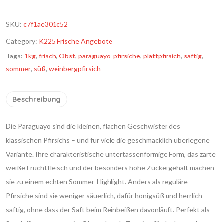
SKU:
c7f1ae301c52
Category:
K225 Frische Angebote
Tags:
1kg
,
frisch
,
Obst
,
paraguayo
,
pfirsiche
,
plattpfirsich
,
saftig
,
sommer
,
süß
,
weinbergpfirsich
Beschreibung
Die Paraguayo sind die kleinen, flachen Geschwister des
klassischen Pfirsichs – und für viele die geschmacklich überlegene
Variante. Ihre charakteristische untertassenförmige Form, das zarte
weiße Fruchtfleisch und der besonders hohe Zuckergehalt machen
sie zu einem echten Sommer-Highlight. Anders als reguläre
Pfirsiche sind sie weniger säuerlich, dafür honigsüß und herrlich
saftig, ohne dass der Saft beim Reinbeißen davonläuft. Perfekt als