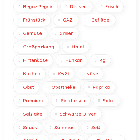
Beyaz Peynir
Dessert
Frisch
Frühstück
GAZI
Geflügel
Gemüse
Grillen
Großpackung
Halal
Hirtenkäse
Hünkar
Kg
Kochen
Kw21
Käse
Obst
Obsttheke
Paprika
Premium
Rindfleisch
Salat
Salzlake
Schwarze Oliven
Snack
Sommer
Süß