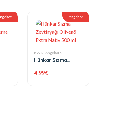
ngebot
Angebot
KW13 Angebote
Hünkar Sızma
kerne
Zeytinyağı Olivenöl
4.99
€
Extra Nativ 500 ml