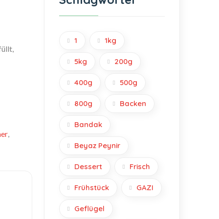
1
1kg
llt,
5kg
200g
400g
500g
800g
Backen
Bandak
ner
,
Beyaz Peynir
Dessert
Frisch
Frühstück
GAZI
Geflügel