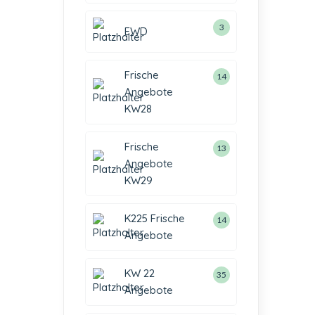
3
EWD
Frische
14
Angebote
KW28
Frische
13
Angebote
KW29
K225 Frische
14
Angebote
KW 22
35
Angebote