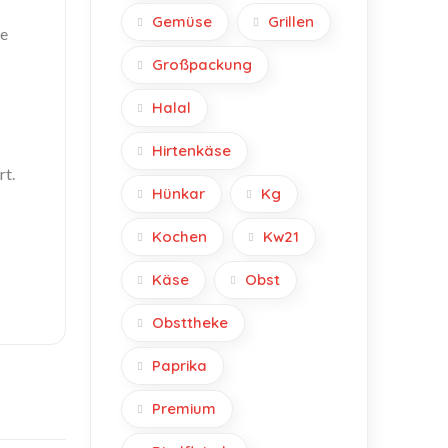
Gemüse
Grillen
ge
Großpackung
Halal
Hirtenkäse
rt.
Hünkar
Kg
Kochen
Kw21
Käse
Obst
Obsttheke
Paprika
Premium