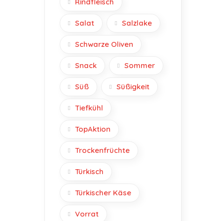
Rindfleisch
Salat
Salzlake
Schwarze Oliven
Snack
Sommer
Süß
Süßigkeit
Tiefkühl
TopAktion
Trockenfrüchte
Türkisch
Türkischer Käse
Vorrat