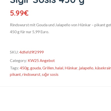
5.99
€
Rindswurst mit Gouda und Jalapeño von Hünkar – pikant gefü
450 g für nur 5,99 Euro.
SKU:
4dfefd9f2999
Category:
KW25 Angebot
Tags:
450g
,
gouda
,
Grillen
,
halal
,
Hünkar
,
jalapeño
,
käsekrai
pikant
,
rindswurst
,
sığır sosis