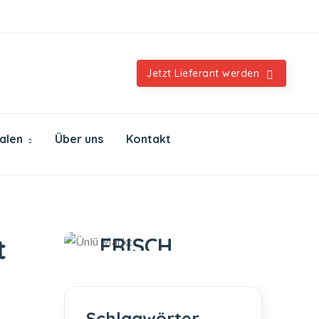
Orientalische & internationale Spezialitäten
Jetzt Lieferant werden
ialen
Über uns
Kontakt
Ünlü Markt
IMMER
FRISCH
t
IMMER GUT
Schlagwörter