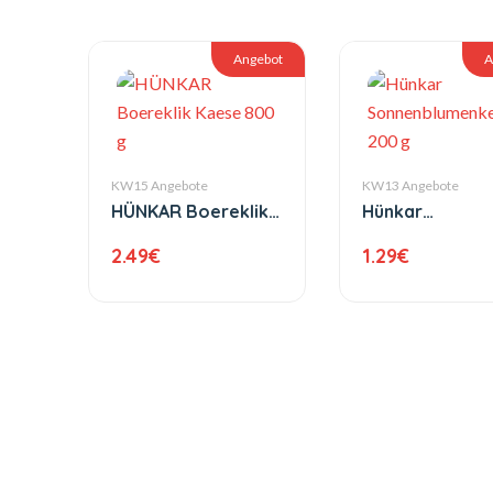
Angebot
A
KW15 Angebote
KW13 Angebote
HÜNKAR Boereklik
Hünkar
Kaese 800 g
Sonnenblumen
2.49
€
1.29
€
200 g