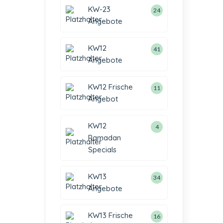
KW-23
24
Angebote
KW12
41
Angebote
KW12 Frische
11
Angebot
KW12
4
Ramadan
Specials
KW13
34
Angebote
KW13 Frische
16