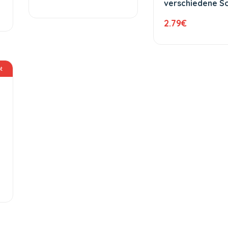
verschiedene S
200 g
2.79
€
t