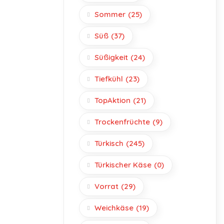
Sommer
(25)
Süß
(37)
Süßigkeit
(24)
Tiefkühl
(23)
TopAktion
(21)
Trockenfrüchte
(9)
Türkisch
(245)
Türkischer Käse
(0)
Vorrat
(29)
Weichkäse
(19)