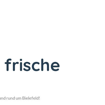
 frische
!
 und rund um Bielefeld!