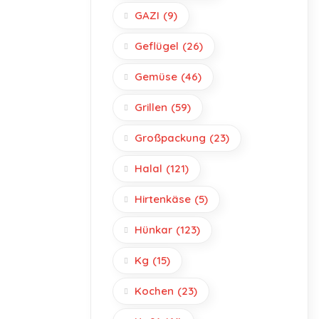
GAZI
(9)
Geflügel
(26)
Gemüse
(46)
Grillen
(59)
Großpackung
(23)
Halal
(121)
Hirtenkäse
(5)
Hünkar
(123)
Kg
(15)
Kochen
(23)