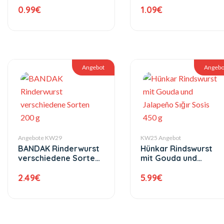
0.99
€
1.09
€
Angebot
Angebo
Angebote KW29
KW25 Angebot
BANDAK Rinderwurst
Hünkar Rindswurst
verschiedene Sorten
mit Gouda und
200 g
Jalapeño Sığır Sosis
2.49
€
450 g
5.99
€