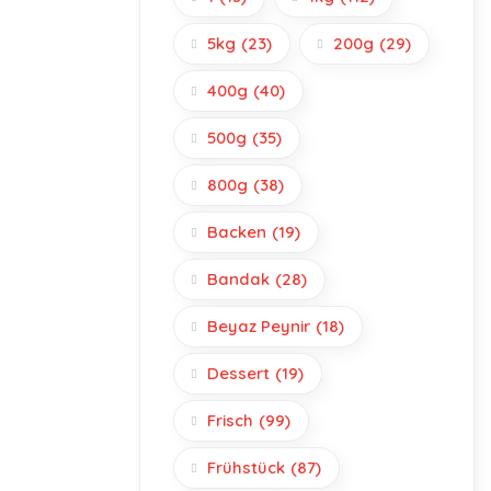
5kg
(23)
200g
(29)
400g
(40)
500g
(35)
800g
(38)
Backen
(19)
Bandak
(28)
Beyaz Peynir
(18)
Dessert
(19)
Frisch
(99)
Frühstück
(87)