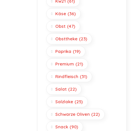
Kw21
(61)
Käse
(36)
Obst
(47)
Obsttheke
(23)
Paprika
(19)
Premium
(21)
Rindfleisch
(31)
Salat
(22)
Salzlake
(25)
Schwarze Oliven
(22)
Snack
(90)