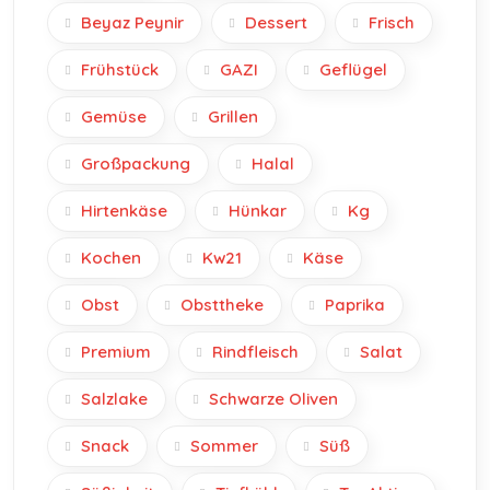
Beyaz Peynir
Dessert
Frisch
Frühstück
GAZI
Geflügel
Gemüse
Grillen
Großpackung
Halal
Hirtenkäse
Hünkar
Kg
Kochen
Kw21
Käse
Obst
Obsttheke
Paprika
Premium
Rindfleisch
Salat
Salzlake
Schwarze Oliven
Snack
Sommer
Süß