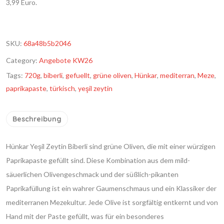
3,99 Euro.
SKU:
68a48b5b2046
Category:
Angebote KW26
Tags:
720g
,
biberli
,
gefuellt
,
grüne oliven
,
Hünkar
,
mediterran
,
Meze
,
paprikapaste
,
türkisch
,
yeşil zeytin
Beschreibung
Hünkar Yeşil Zeytin Biberli sind grüne Oliven, die mit einer würzigen
Paprikapaste gefüllt sind. Diese Kombination aus dem mild-
säuerlichen Olivengeschmack und der süßlich-pikanten
Paprikafüllung ist ein wahrer Gaumenschmaus und ein Klassiker der
mediterranen Mezekultur. Jede Olive ist sorgfältig entkernt und von
Hand mit der Paste gefüllt, was für ein besonderes