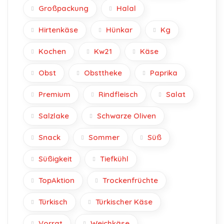
Großpackung
Halal
Hirtenkäse
Hünkar
Kg
Kochen
Kw21
Käse
Obst
Obsttheke
Paprika
Premium
Rindfleisch
Salat
Salzlake
Schwarze Oliven
Snack
Sommer
Süß
Süßigkeit
Tiefkühl
TopAktion
Trockenfrüchte
Türkisch
Türkischer Käse
Vorrat
Weichkäse