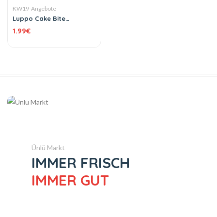
KW19-Angebote
Luppo Cake Bite
Schokokeks Marshmallow
1.99
€
gefüllt mit
Pistaziencreme 182 g
Ünlü Markt
IMMER FRISCH
IMMER GUT