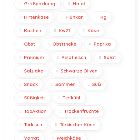
Großpackung
Halal
Hirtenkäse
Hünkar
Kg
Kochen
Kw21
Käse
Obst
Obsttheke
Paprika
Premium
Rindfleisch
Salat
Salzlake
Schwarze Oliven
Snack
Sommer
Süß
Süßigkeit
Tiefkühl
TopAktion
Trockenfrüchte
Türkisch
Türkischer Käse
Vorrat
Weichkäse