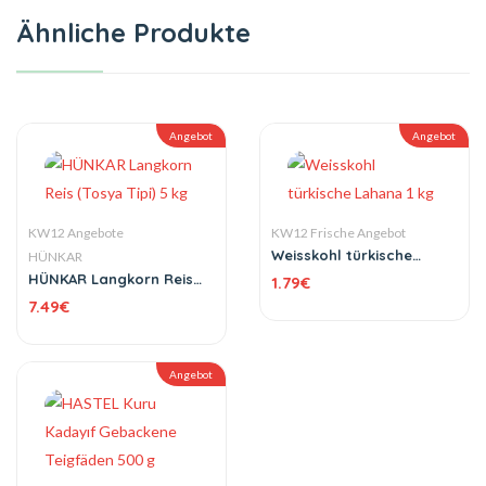
Ähnliche Produkte
Angebot
Angebot
KW12 Angebote
KW12 Frische Angebot
Weisskohl türkische
HÜNKAR
Lahana 1 kg
HÜNKAR Langkorn Reis
1.79
€
(Tosya Tipi) 5 kg
7.49
€
Angebot