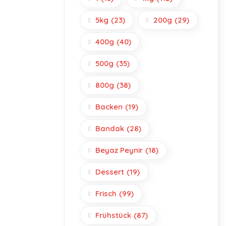
5kg
(23)
200g
(29)
400g
(40)
500g
(35)
800g
(38)
Backen
(19)
Bandak
(28)
Beyaz Peynir
(18)
Dessert
(19)
Frisch
(99)
Frühstück
(87)