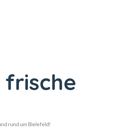
 frische
!
 und rund um Bielefeld!