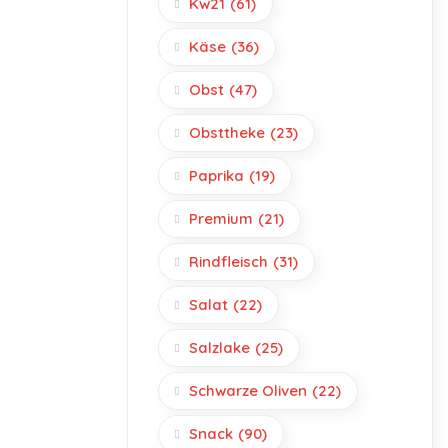
Kw21
(61)
Käse
(36)
Obst
(47)
Obsttheke
(23)
Paprika
(19)
Premium
(21)
Rindfleisch
(31)
Salat
(22)
Salzlake
(25)
Schwarze Oliven
(22)
Snack
(90)