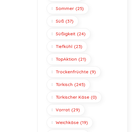
Sommer
(25)
Süß
(37)
Süßigkeit
(24)
Tiefkühl
(23)
TopAktion
(21)
Trockenfrüchte
(9)
Türkisch
(245)
Türkischer Käse
(0)
Vorrat
(29)
Weichkäse
(19)