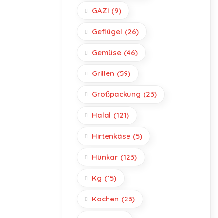
GAZI
(9)
Geflügel
(26)
Gemüse
(46)
Grillen
(59)
Großpackung
(23)
Halal
(121)
Hirtenkäse
(5)
Hünkar
(123)
Kg
(15)
Kochen
(23)