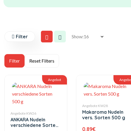
Filter
Show:
Angebot
Angebo
Angebote KW28
Makaroma Nudeln
Angebote KW26
vers. Sorten 500 g
ANKARA Nudeln
verschiedene Sorten
0.89
€
500 g