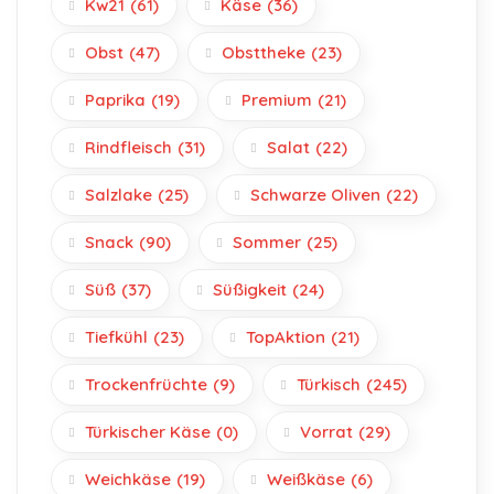
Kw21
(61)
Käse
(36)
Obst
(47)
Obsttheke
(23)
Paprika
(19)
Premium
(21)
Rindfleisch
(31)
Salat
(22)
Salzlake
(25)
Schwarze Oliven
(22)
Snack
(90)
Sommer
(25)
Süß
(37)
Süßigkeit
(24)
Tiefkühl
(23)
TopAktion
(21)
Trockenfrüchte
(9)
Türkisch
(245)
Türkischer Käse
(0)
Vorrat
(29)
Weichkäse
(19)
Weißkäse
(6)