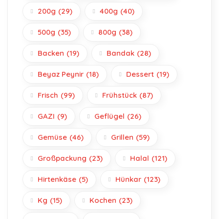
200g
(29)
400g
(40)
500g
(35)
800g
(38)
Backen
(19)
Bandak
(28)
Beyaz Peynir
(18)
Dessert
(19)
Frisch
(99)
Frühstück
(87)
GAZI
(9)
Geflügel
(26)
Gemüse
(46)
Grillen
(59)
Großpackung
(23)
Halal
(121)
Hirtenkäse
(5)
Hünkar
(123)
Kg
(15)
Kochen
(23)