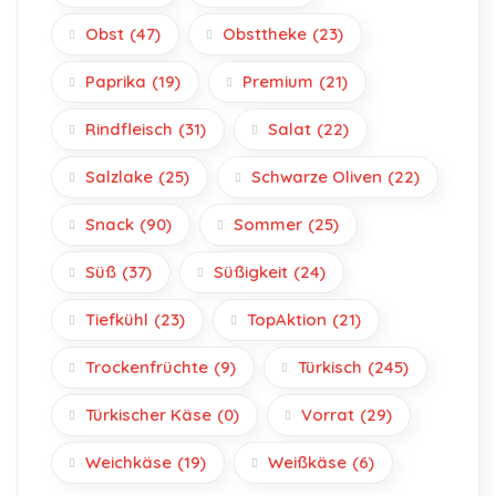
Obst
(47)
Obsttheke
(23)
Paprika
(19)
Premium
(21)
Rindfleisch
(31)
Salat
(22)
Salzlake
(25)
Schwarze Oliven
(22)
Snack
(90)
Sommer
(25)
Süß
(37)
Süßigkeit
(24)
Tiefkühl
(23)
TopAktion
(21)
Trockenfrüchte
(9)
Türkisch
(245)
Türkischer Käse
(0)
Vorrat
(29)
Weichkäse
(19)
Weißkäse
(6)