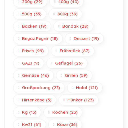
200g
(29)
400g
(40)
500g
(35)
800g
(38)
Backen
(19)
Bandak
(28)
Beyaz Peynir
(18)
Dessert
(19)
Frisch
(99)
Frühstück
(87)
GAZI
(9)
Geflügel
(26)
Gemüse
(46)
Grillen
(59)
Großpackung
(23)
Halal
(121)
Hirtenkäse
(5)
Hünkar
(123)
Kg
(15)
Kochen
(23)
Kw21
(61)
Käse
(36)