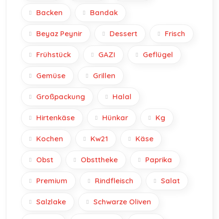
Backen
Bandak
Beyaz Peynir
Dessert
Frisch
Frühstück
GAZI
Geflügel
Gemüse
Grillen
Großpackung
Halal
Hirtenkäse
Hünkar
Kg
Kochen
Kw21
Käse
Obst
Obsttheke
Paprika
Premium
Rindfleisch
Salat
Salzlake
Schwarze Oliven