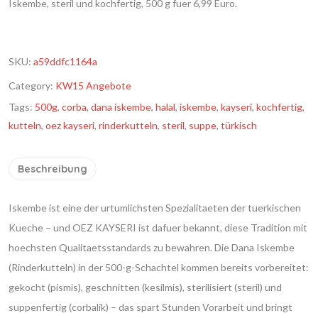
Iskembe, steril und kochfertig, 500 g fuer 6,99 Euro.
SKU:
a59ddfc1164a
Category:
KW15 Angebote
Tags:
500g
,
corba
,
dana iskembe
,
halal
,
iskembe
,
kayseri
,
kochfertig
,
kutteln
,
oez kayseri
,
rinderkutteln
,
steril
,
suppe
,
türkisch
Beschreibung
Iskembe ist eine der urtumlichsten Spezialitaeten der tuerkischen
Kueche – und OEZ KAYSERI ist dafuer bekannt, diese Tradition mit
hoechsten Qualitaetsstandards zu bewahren. Die Dana Iskembe
(Rinderkutteln) in der 500-g-Schachtel kommen bereits vorbereitet:
gekocht (pismis), geschnitten (kesilmis), sterilisiert (steril) und
suppenfertig (corbalik) – das spart Stunden Vorarbeit und bringt