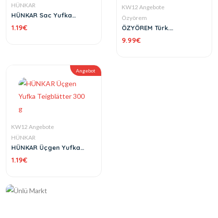
HÜNKAR
KW12 Angebote
HÜNKAR Sac Yufka
Özyörem
Teigblätter 400 g
1.19
€
ÖZYÖREM Türk.
Knoblauchwurst Parmak
9.99
€
Sucuk 1 kg
Angebot
KW12 Angebote
HÜNKAR
HÜNKAR Üçgen Yufka
Teigblätter 300 g
1.19
€