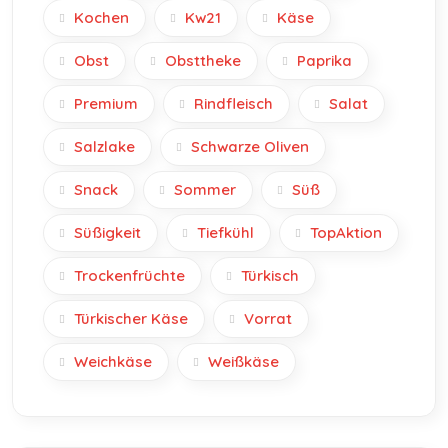
Kochen
Kw21
Käse
Obst
Obsttheke
Paprika
Premium
Rindfleisch
Salat
Salzlake
Schwarze Oliven
Snack
Sommer
Süß
Süßigkeit
Tiefkühl
TopAktion
Trockenfrüchte
Türkisch
Türkischer Käse
Vorrat
Weichkäse
Weißkäse