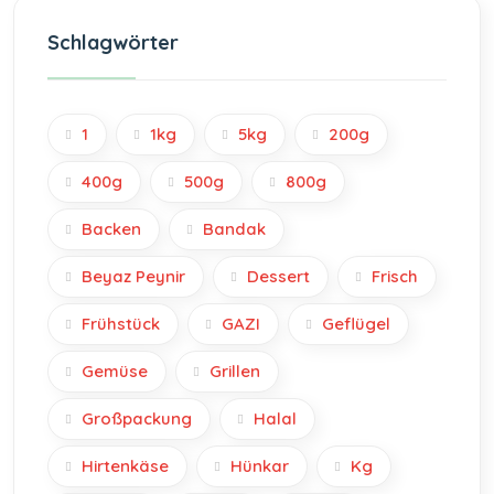
Schlagwörter
1
1kg
5kg
200g
400g
500g
800g
Backen
Bandak
Beyaz Peynir
Dessert
Frisch
Frühstück
GAZI
Geflügel
Gemüse
Grillen
Großpackung
Halal
Hirtenkäse
Hünkar
Kg