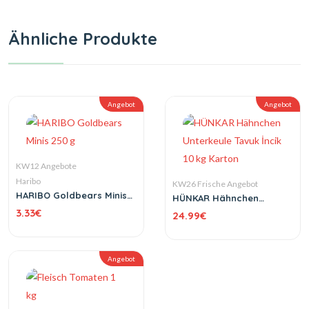
Ähnliche Produkte
Angebot
Angebot
KW12 Angebote
Haribo
KW26 Frische Angebot
HARIBO Goldbears Minis
HÜNKAR Hähnchen
250 g
Unterkeule Tavuk İncik 10
3.33
€
24.99
€
kg Karton
Angebot