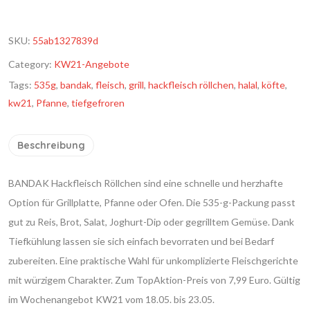
SKU:
55ab1327839d
Category:
KW21-Angebote
Tags:
535g
,
bandak
,
fleisch
,
grill
,
hackfleisch röllchen
,
halal
,
köfte
,
kw21
,
Pfanne
,
tiefgefroren
Beschreibung
BANDAK Hackfleisch Röllchen sind eine schnelle und herzhafte
Option für Grillplatte, Pfanne oder Ofen. Die 535-g-Packung passt
gut zu Reis, Brot, Salat, Joghurt-Dip oder gegrilltem Gemüse. Dank
Tiefkühlung lassen sie sich einfach bevorraten und bei Bedarf
zubereiten. Eine praktische Wahl für unkomplizierte Fleischgerichte
mit würzigem Charakter. Zum TopAktion-Preis von 7,99 Euro. Gültig
im Wochenangebot KW21 vom 18.05. bis 23.05.