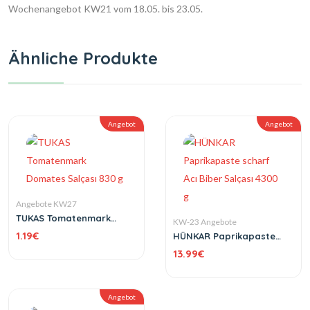
Wochenangebot KW21 vom 18.05. bis 23.05.
Ähnliche Produkte
Angebot
Angebot
Angebote KW27
TUKAS Tomatenmark
KW-23 Angebote
Domates Salçası 830 g
1.19
€
HÜNKAR Paprikapaste
scharf Acı Biber Salçası
13.99
€
4300 g
Angebot