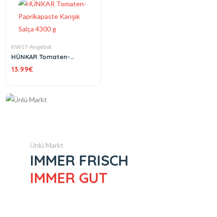
KW17-Angebot
HÜNKAR Tomaten-
Paprikapaste Karışık
13.99
€
Salça 4300 g
Ünlü Markt
IMMER FRISCH
IMMER GUT