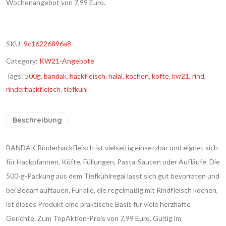
Wochenangebot von 7,99 Euro.
SKU:
9c16226896a8
Category:
KW21-Angebote
Tags:
500g
,
bandak
,
hackfleisch
,
halal
,
kochen
,
köfte
,
kw21
,
rind
,
rinderhackfleisch
,
tiefkühl
Beschreibung
BANDAK Rinderhackfleisch ist vielseitig einsetzbar und eignet sich
für Hackpfannen, Köfte, Füllungen, Pasta-Saucen oder Aufläufe. Die
500-g-Packung aus dem Tiefkühlregal lässt sich gut bevorraten und
bei Bedarf auftauen. Für alle, die regelmäßig mit Rindfleisch kochen,
ist dieses Produkt eine praktische Basis für viele herzhafte
Gerichte. Zum TopAktion-Preis von 7,99 Euro. Gültig im