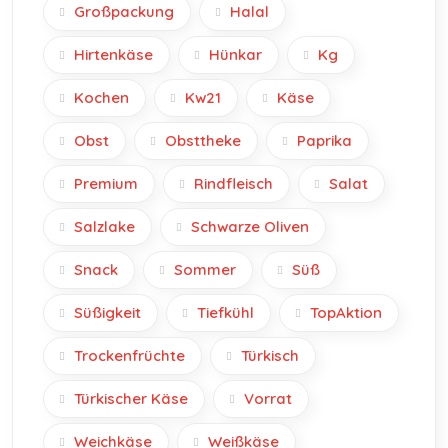
Großpackung
Halal
Hirtenkäse
Hünkar
Kg
Kochen
Kw21
Käse
Obst
Obsttheke
Paprika
Premium
Rindfleisch
Salat
Salzlake
Schwarze Oliven
Snack
Sommer
Süß
Süßigkeit
Tiefkühl
TopAktion
Trockenfrüchte
Türkisch
Türkischer Käse
Vorrat
Weichkäse
Weißkäse