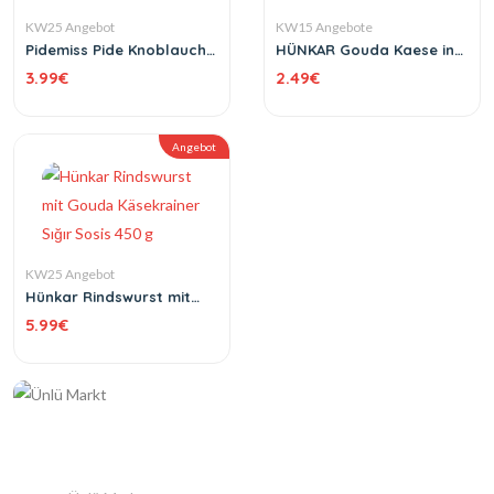
KW25 Angebot
KW15 Angebote
Pidemiss Pide Knoblauch
HÜNKAR Gouda Kaese in
und Käse TK 3 Stück 450 g
Scheiben 400 g
3.99
€
2.49
€
Angebot
KW25 Angebot
Hünkar Rindswurst mit
Gouda Käsekrainer Sığır
5.99
€
Sosis 450 g