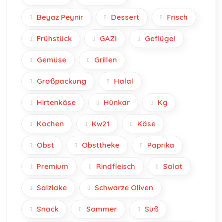
Beyaz Peynir
Dessert
Frisch
Frühstück
GAZI
Geflügel
Gemüse
Grillen
Großpackung
Halal
Hirtenkäse
Hünkar
Kg
Kochen
Kw21
Käse
Obst
Obsttheke
Paprika
Premium
Rindfleisch
Salat
Salzlake
Schwarze Oliven
Snack
Sommer
Süß