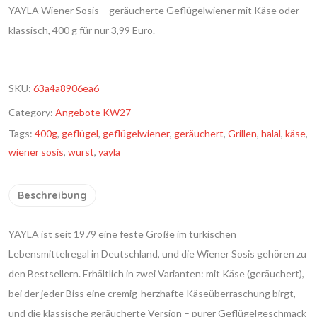
YAYLA Wiener Sosis – geräucherte Geflügelwiener mit Käse oder
klassisch, 400 g für nur 3,99 Euro.
SKU:
63a4a8906ea6
Category:
Angebote KW27
Tags:
400g
,
geflügel
,
geflügelwiener
,
geräuchert
,
Grillen
,
halal
,
käse
,
wiener sosis
,
wurst
,
yayla
Beschreibung
YAYLA ist seit 1979 eine feste Größe im türkischen
Lebensmittelregal in Deutschland, und die Wiener Sosis gehören zu
den Bestsellern. Erhältlich in zwei Varianten: mit Käse (geräuchert),
bei der jeder Biss eine cremig-herzhafte Käseüberraschung birgt,
und die klassische geräucherte Version – purer Geflügelgeschmack