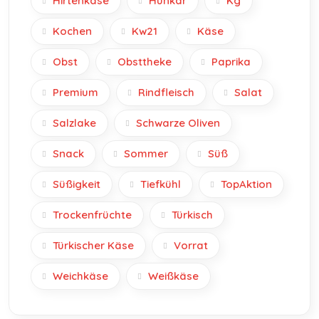
Hirtenkäse
Hünkar
Kg
Kochen
Kw21
Käse
Obst
Obsttheke
Paprika
Premium
Rindfleisch
Salat
Salzlake
Schwarze Oliven
Snack
Sommer
Süß
Süßigkeit
Tiefkühl
TopAktion
Trockenfrüchte
Türkisch
Türkischer Käse
Vorrat
Weichkäse
Weißkäse