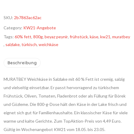
SKU:
2b7863ac62ac
Category:
KW21-Angebote
Tags:
60% fett
,
800g
,
beyaz peynir
,
frühstück
,
käse
,
kw21
,
muratbey
,
salzlake
,
türkisch
,
weichkäse
Beschreibung
MURATBEY Weichkäse in Salzlake mit 60 % Fett ist cremig, salzig
und vielseitig einsetzbar. Er passt hervorragend zu türkischem
Frühstück, Oliven, Tomaten, Fladenbrot oder als Füllung für Börek
und Gözleme. Die 800-g-Dose hält den Käse in der Lake frisch und
eignet sich gut für Familienhaushalte. Ein klassischer Käse für viele
warme und kalte Gerichte. Zum TopAktion-Preis von 4,49 Euro.
Gültig im Wochenangebot KW21 vom 18.05. bis 23.05.