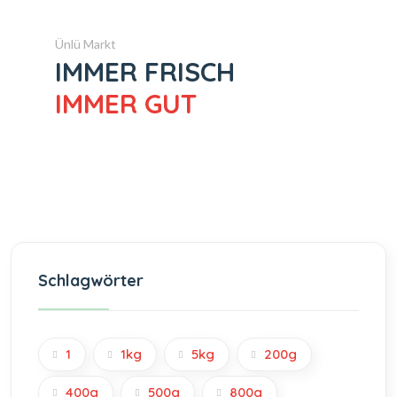
Ünlü Markt
IMMER FRISCH
IMMER GUT
Schlagwörter
1
1kg
5kg
200g
400g
500g
800g