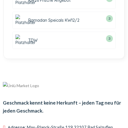
KW26 Frische Angebot
3
Ramadan Speicals KW12/2
3
TDW
Geschmack kennt keine Herkunft – jeden Tag neu für
jeden Geschmack.
Adresse:
Max-Planck-Straße 119
32107 Bad Salzuflen