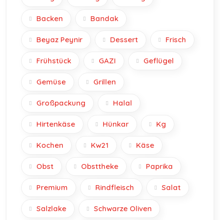
Backen
Bandak
Beyaz Peynir
Dessert
Frisch
Frühstück
GAZI
Geflügel
Gemüse
Grillen
Großpackung
Halal
Hirtenkäse
Hünkar
Kg
Kochen
Kw21
Käse
Obst
Obsttheke
Paprika
Premium
Rindfleisch
Salat
Salzlake
Schwarze Oliven