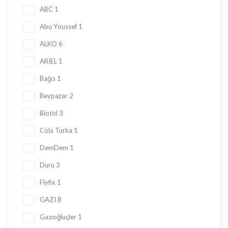
ABC
1
Abu Youssef
1
ALKO
6
ARIEL
1
Bağcı
1
Beypazar
2
Biotol
3
Cola Turka
1
DemDem
1
Duru
3
Flyfix
1
GAZI
8
Gazıoğluçler
1