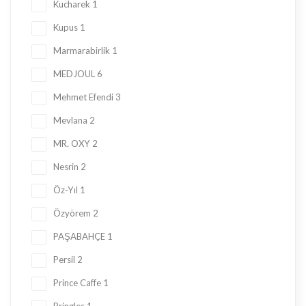
Kucharek
1
Kupus
1
Marmarabirlik
1
MEDJOUL
6
Mehmet Efendi
3
Mevlana
2
MR. OXY
2
Nesrin
2
Öz-Yıl
1
Özyörem
2
PAŞABAHÇE
1
Persil
2
Prince Caffe
1