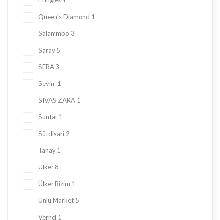
Pringles
1
Queen’s Diamond
1
Salammbo
3
Saray
5
SERA
3
Sevim
1
SIVAS ZARA
1
Suntat
1
Sütdiyari
2
Tanay
1
Ülker
8
Ülker Bizim
1
Ünlü Market
5
Vernel
1