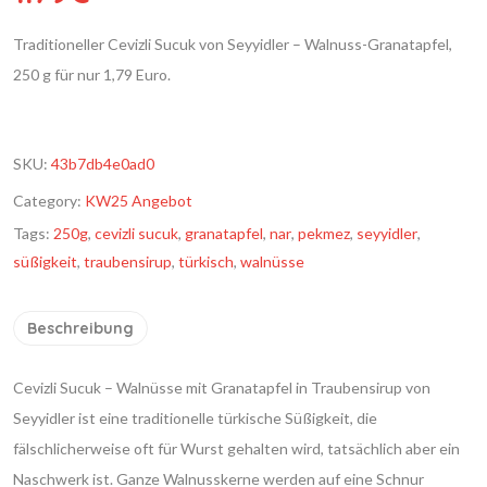
Traditioneller Cevizli Sucuk von Seyyidler – Walnuss-Granatapfel,
250 g für nur 1,79 Euro.
SKU:
43b7db4e0ad0
Category:
KW25 Angebot
Tags:
250g
,
cevizli sucuk
,
granatapfel
,
nar
,
pekmez
,
seyyidler
,
süßigkeit
,
traubensirup
,
türkisch
,
walnüsse
Beschreibung
Cevizli Sucuk – Walnüsse mit Granatapfel in Traubensirup von
Seyyidler ist eine traditionelle türkische Süßigkeit, die
fälschlicherweise oft für Wurst gehalten wird, tatsächlich aber ein
Naschwerk ist. Ganze Walnusskerne werden auf eine Schnur