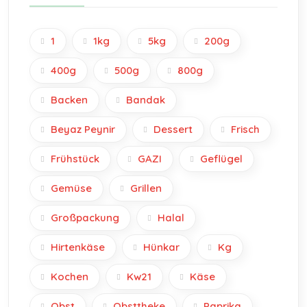
1
1kg
5kg
200g
400g
500g
800g
Backen
Bandak
Beyaz Peynir
Dessert
Frisch
Frühstück
GAZI
Geflügel
Gemüse
Grillen
Großpackung
Halal
Hirtenkäse
Hünkar
Kg
Kochen
Kw21
Käse
Obst
Obsttheke
Paprika