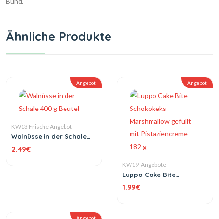
Bund.
Ähnliche Produkte
Angebot
Angebot
KW13 Frische Angebot
Walnüsse in der Schale
400 g Beutel
2.49
€
KW19-Angebote
Luppo Cake Bite
Schokokeks Marshmallow
1.99
€
gefüllt mit Pistaziencreme
182 g
Angebot