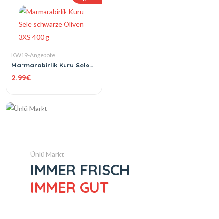
KW19-Angebote
Marmarabirlik Kuru Sele
schwarze Oliven 3XS 400
2.99
€
g
Ünlü Markt
IMMER FRISCH
IMMER GUT