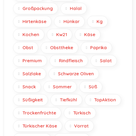
Großpackung
Halal
Hirtenkäse
Hünkar
Kg
Kochen
Kw21
Käse
Obst
Obsttheke
Paprika
Premium
Rindfleisch
Salat
Salzlake
Schwarze Oliven
Snack
Sommer
Süß
Süßigkeit
Tiefkühl
TopAktion
Trockenfrüchte
Türkisch
Türkischer Käse
Vorrat