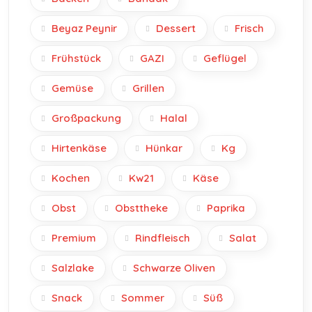
Beyaz Peynir
Dessert
Frisch
Frühstück
GAZI
Geflügel
Gemüse
Grillen
Großpackung
Halal
Hirtenkäse
Hünkar
Kg
Kochen
Kw21
Käse
Obst
Obsttheke
Paprika
Premium
Rindfleisch
Salat
Salzlake
Schwarze Oliven
Snack
Sommer
Süß