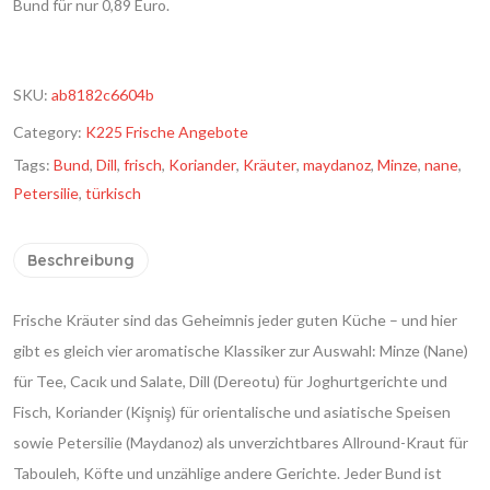
Bund für nur 0,89 Euro.
SKU:
ab8182c6604b
Category:
K225 Frische Angebote
Tags:
Bund
,
Dill
,
frisch
,
Koriander
,
Kräuter
,
maydanoz
,
Minze
,
nane
,
Petersilie
,
türkisch
Beschreibung
Frische Kräuter sind das Geheimnis jeder guten Küche – und hier
gibt es gleich vier aromatische Klassiker zur Auswahl: Minze (Nane)
für Tee, Cacık und Salate, Dill (Dereotu) für Joghurtgerichte und
Fisch, Koriander (Kişniş) für orientalische und asiatische Speisen
sowie Petersilie (Maydanoz) als unverzichtbares Allround-Kraut für
Tabouleh, Köfte und unzählige andere Gerichte. Jeder Bund ist