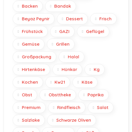
Backen
Bandak
Beyaz Peynir
Dessert
Frisch
Frühstück
GAZI
Geflügel
Gemüse
Grillen
Großpackung
Halal
Hirtenkäse
Hünkar
Kg
Kochen
Kw21
Käse
Obst
Obsttheke
Paprika
Premium
Rindfleisch
Salat
Salzlake
Schwarze Oliven