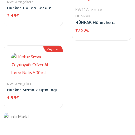
KW13 Angebote
Hünkar Gouda Käse in
KW12 Angebote
Scheiben 400 g
2.49
€
HÜNKAR
HÜNKAR Hähnchen
Schenkel (Tavuk Budu) 10
19.99
€
kg Karton
Angebot
KW13 Angebote
Hünkar Sızma Zeytinyağı
Olivenöl Extra Nativ 500
4.99
€
ml