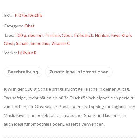
SKU:
fc07ecf2e08b
Category:
Obst
Tags:
500 g
,
dessert
,
frisches Obst
,
frühstück
,
Hünkar
,
Kiwi
,
Kiwis
,
Obst
,
Schale
,
Smoothie
,
Vitamin C
Marke:
HÜNKAR
Beschreibung
Zusätzliche Informationen
Kiwi in der 500-g-Schale bringt fruchtige Frische in deinen Alltag.
Das saftige, leicht säuerlich-süße Fruchtfleisch eignet sich perfekt
zum Löffeln, für Obstsalate, Bowls oder als Topping für Joghurt und
Müsli. Kiwis sind beliebt als aromatischer Snack und lassen sich
auch ideal für Smoothies oder Desserts verwenden.