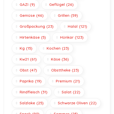
GAZI
(9)
Geflügel
(26)
Gemüse
(46)
Grillen
(59)
Großpackung
(23)
Halal
(121)
Hirtenkäse
(5)
Hünkar
(123)
Kg
(15)
Kochen
(23)
Kw21
(61)
Käse
(36)
Obst
(47)
Obsttheke
(23)
Paprika
(19)
Premium
(21)
Rindfleisch
(31)
Salat
(22)
Salzlake
(25)
Schwarze Oliven
(22)
Snack
(90)
Sommer
(25)