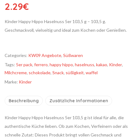
2.29
€
Kinder Happy Hippo Haselnuss 5er 103,5 g – 103,5 g.
Geschmackvoll, vielseitig und ideal zum Kochen oder Genießen.
Categories:
KW09 Angebote
,
Süßwaren
Tags:
5er pack
,
ferrero
,
happy hippo
,
haselnuss
,
kakao
,
Kinder
,
Milchcreme
,
schokolade
,
Snack
,
süßigkeit
,
waffel
Marke:
Kinder
Beschreibung
Zusätzliche Informationen
Kinder Happy Hippo Haselnuss 5er 103,5 g ist ideal für alle, die
authentische Küche lieben. Ob zum Kochen, Verfeinern oder als
schnelle Zutat: Dieses Produkt bringt vollen Geschmack und