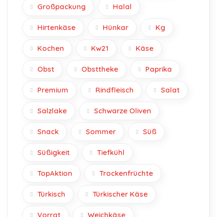
Großpackung
Halal
Hirtenkäse
Hünkar
Kg
Kochen
Kw21
Käse
Obst
Obsttheke
Paprika
Premium
Rindfleisch
Salat
Salzlake
Schwarze Oliven
Snack
Sommer
Süß
Süßigkeit
Tiefkühl
TopAktion
Trockenfrüchte
Türkisch
Türkischer Käse
Vorrat
Weichkäse