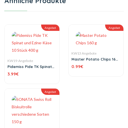
Ähnliche Produkte
Angebot
Angebot
KW13 Angebote
Master Potato Chips 160
KW19-Angebote
g
0.99
€
Pidemiss Pide TK Spinat
und Ezine-Käse 10 Stück
3.99
€
400 g
Angebot