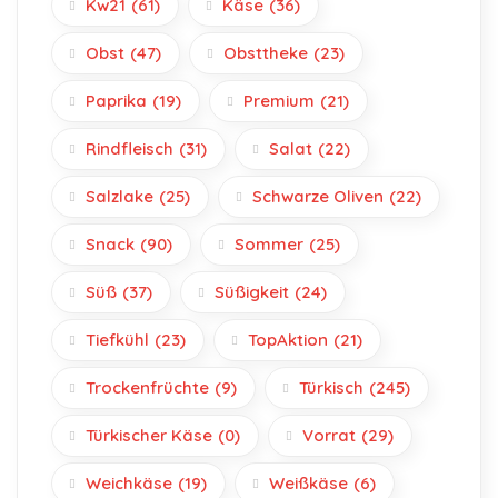
Kw21
(61)
Käse
(36)
Obst
(47)
Obsttheke
(23)
Paprika
(19)
Premium
(21)
Rindfleisch
(31)
Salat
(22)
Salzlake
(25)
Schwarze Oliven
(22)
Snack
(90)
Sommer
(25)
Süß
(37)
Süßigkeit
(24)
Tiefkühl
(23)
TopAktion
(21)
Trockenfrüchte
(9)
Türkisch
(245)
Türkischer Käse
(0)
Vorrat
(29)
Weichkäse
(19)
Weißkäse
(6)