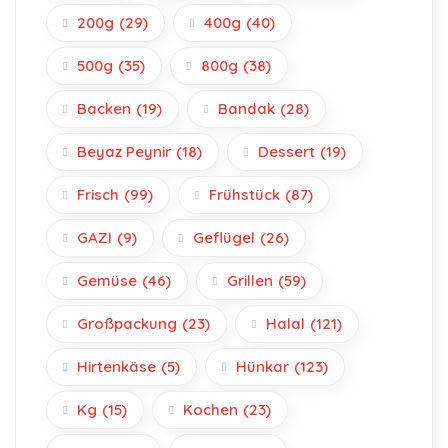
200g
(29)
400g
(40)
500g
(35)
800g
(38)
Backen
(19)
Bandak
(28)
Beyaz Peynir
(18)
Dessert
(19)
Frisch
(99)
Frühstück
(87)
GAZI
(9)
Geflügel
(26)
Gemüse
(46)
Grillen
(59)
Großpackung
(23)
Halal
(121)
Hirtenkäse
(5)
Hünkar
(123)
Kg
(15)
Kochen
(23)