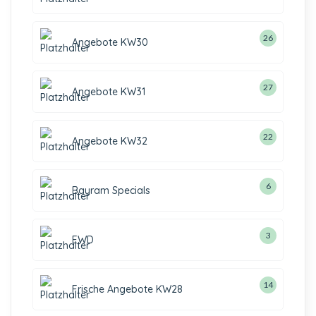
26
Angebote KW30
27
Angebote KW31
22
Angebote KW32
6
Bayram Specials
3
EWD
14
Frische Angebote KW28