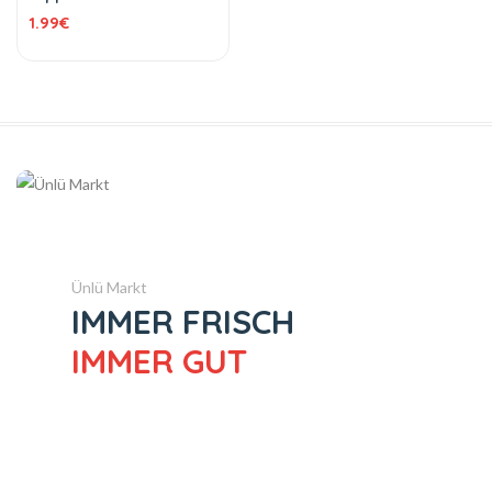
Schokokeks Marshmallow
1.99
€
gefüllt mit
Pistaziencreme 182 g
Ünlü Markt
IMMER FRISCH
IMMER GUT