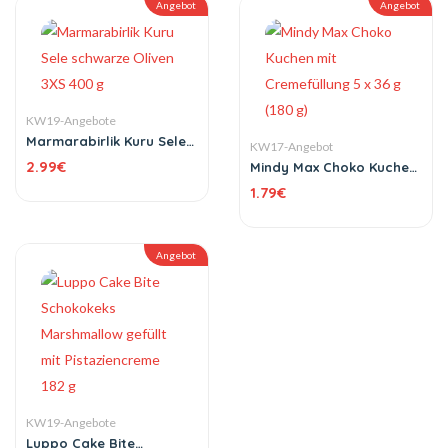
Angebot
Angebot
KW19-Angebote
Marmarabirlik Kuru Sele
KW17-Angebot
schwarze Oliven 3XS 400
2.99
€
Mindy Max Choko Kuchen
g
mit Cremefüllung 5 x 36 g
1.79
€
(180 g)
Angebot
KW19-Angebote
Luppo Cake Bite