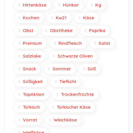
Hirtenkäse
Hünkar
Kg
Kochen
Kw21
Käse
Obst
Obsttheke
Paprika
Premium
Rindfleisch
Salat
Salzlake
Schwarze Oliven
Snack
Sommer
Süß
Süßigkeit
Tiefkühl
TopAktion
Trockenfrüchte
Türkisch
Türkischer Käse
Vorrat
Weichkäse
Weißkäse