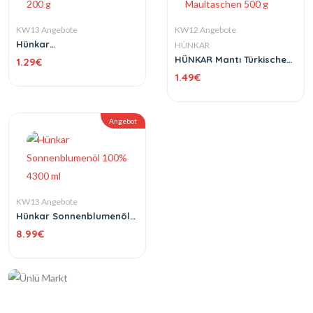
KW13 Angebote
KW12 Angebote
Hünkar
HÜNKAR
Sonnenblumenkerne 200
HÜNKAR Mantı Türkische
1.29
€
g
Maultaschen 500 g
1.49
€
Angebot
KW13 Angebote
Hünkar Sonnenblumenöl
100% 4300 ml
8.99
€