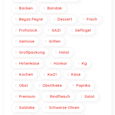
Backen
Bandak
Beyaz Peynir
Dessert
Frisch
Frühstück
GAZI
Geflügel
Gemüse
Grillen
Großpackung
Halal
Hirtenkäse
Hünkar
Kg
Kochen
Kw21
Käse
Obst
Obsttheke
Paprika
Premium
Rindfleisch
Salat
Salzlake
Schwarze Oliven