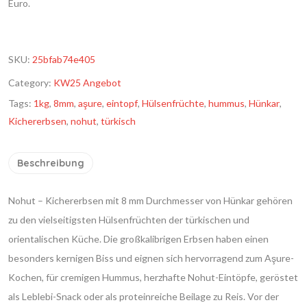
Euro.
SKU:
25bfab74e405
Category:
KW25 Angebot
Tags:
1kg
,
8mm
,
aşure
,
eintopf
,
Hülsenfrüchte
,
hummus
,
Hünkar
,
Kichererbsen
,
nohut
,
türkisch
Beschreibung
Nohut – Kichererbsen mit 8 mm Durchmesser von Hünkar gehören
zu den vielseitigsten Hülsenfrüchten der türkischen und
orientalischen Küche. Die großkalibrigen Erbsen haben einen
besonders kernigen Biss und eignen sich hervorragend zum Aşure-
Kochen, für cremigen Hummus, herzhafte Nohut-Eintöpfe, geröstet
als Leblebi-Snack oder als proteinreiche Beilage zu Reis. Vor der