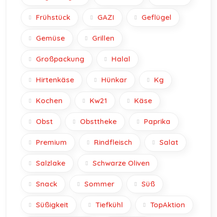
Frühstück
GAZI
Geflügel
Gemüse
Grillen
Großpackung
Halal
Hirtenkäse
Hünkar
Kg
Kochen
Kw21
Käse
Obst
Obsttheke
Paprika
Premium
Rindfleisch
Salat
Salzlake
Schwarze Oliven
Snack
Sommer
Süß
Süßigkeit
Tiefkühl
TopAktion