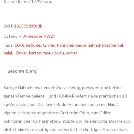
Karton für nur 17,99 Euro.
SKU:
181503d90cdb
Category:
Angebote KW27
Tags:
10kg
,
geflügel
,
Grillen
,
hähnchenkeule
,
hähnchenschenkel
,
halal
,
Hünkar
,
karton
,
tavuk budu
,
vorrat
Beschreibung
Saftige Hähnchenschenkel sind vielseitig, preiswert und bei der
ganzen Familie beliebt – und HÜNKAR liefert sie im praktischen 10-
kg-Vorratskarton. Die Tavuk Budu (Hähnchenkeulen mit Haut)
eignen sich hervorragend zum Braten im Ofen, zum Grillen,
Schmoren oder für herzhafte Eintöpfe und Reisgerichte. Das Fleisch
bleibt beim Garen saftig und entwickelt ein kräftiges Aroma. Frisch