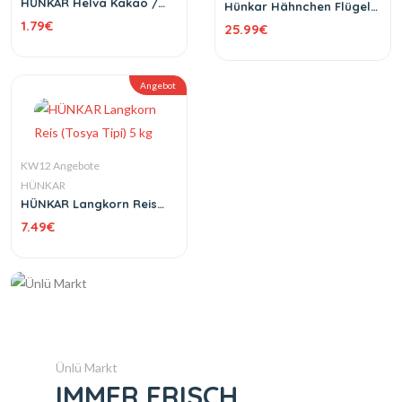
HÜNKAR Helva Kakao /
Hünkar Hähnchen Flügel
Vanille 300 g
Tavuk Kanat 10 kg Karton
1.79
€
25.99
€
Angebot
KW12 Angebote
HÜNKAR
HÜNKAR Langkorn Reis
(Tosya Tipi) 5 kg
7.49
€
Ünlü Markt
IMMER FRISCH