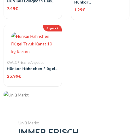
HÜNKAR Langkorn Reis
Hünkar
(Tosya Tipi) 5 kg
Sonnenblumenkerne 200
7.49
€
1.29
€
g
Angebot
KW13 Frische Angebot
Hünkar Hähnchen Flügel
Tavuk Kanat 10 kg Karton
25.99
€
Ünlü Markt
IMMER FRISCH