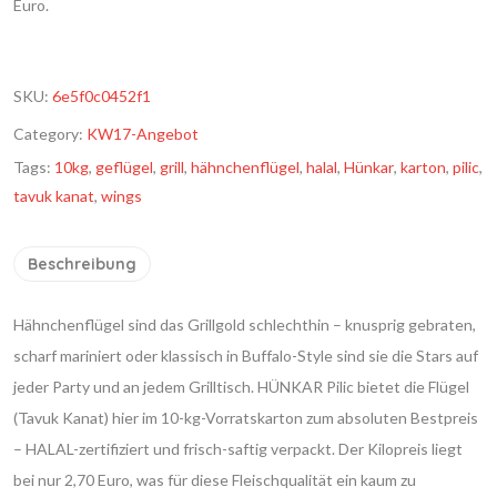
Euro.
SKU:
6e5f0c0452f1
Category:
KW17-Angebot
Tags:
10kg
,
geflügel
,
grill
,
hähnchenflügel
,
halal
,
Hünkar
,
karton
,
pilic
,
tavuk kanat
,
wings
Beschreibung
Hähnchenflügel sind das Grillgold schlechthin – knusprig gebraten,
scharf mariniert oder klassisch in Buffalo-Style sind sie die Stars auf
jeder Party und an jedem Grilltisch. HÜNKAR Pilic bietet die Flügel
(Tavuk Kanat) hier im 10-kg-Vorratskarton zum absoluten Bestpreis
– HALAL-zertifiziert und frisch-saftig verpackt. Der Kilopreis liegt
bei nur 2,70 Euro, was für diese Fleischqualität ein kaum zu