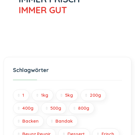
IMMER GUT
Schlagwörter
1
1kg
5kg
200g
400g
500g
800g
Backen
Bandak
Beyaz Peynir
Dessert
Frisch