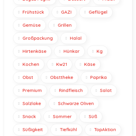
Frühstück
GAZI
Geflügel
Gemüse
Grillen
Großpackung
Halal
Hirtenkäse
Hünkar
Kg
Kochen
Kw21
Käse
Obst
Obsttheke
Paprika
Premium
Rindfleisch
Salat
Salzlake
Schwarze Oliven
Snack
Sommer
Süß
Süßigkeit
Tiefkühl
TopAktion