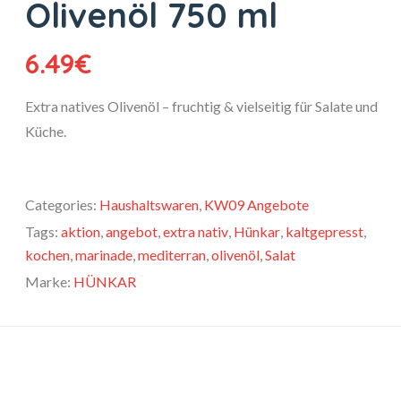
Olivenöl 750 ml
6.49
€
Extra natives Olivenöl – fruchtig & vielseitig für Salate und
Küche.
Categories:
Haushaltswaren
,
KW09 Angebote
Tags:
aktion
,
angebot
,
extra nativ
,
Hünkar
,
kaltgepresst
,
kochen
,
marinade
,
mediterran
,
olivenöl
,
Salat
Marke:
HÜNKAR