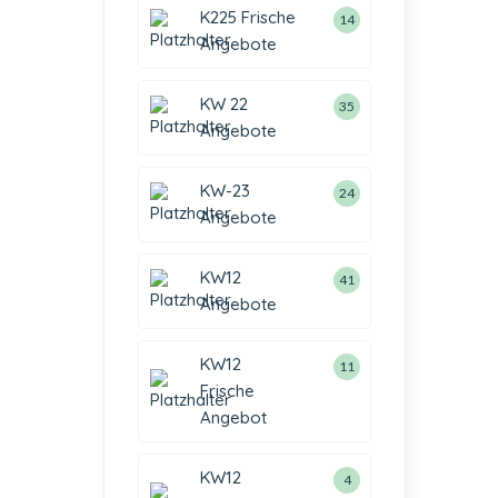
K225 Frische
14
Angebote
KW 22
35
Angebote
KW-23
24
Angebote
KW12
41
Angebote
KW12
11
Frische
Angebot
KW12
4