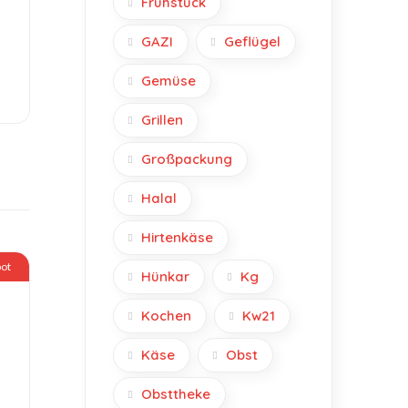
Frühstück
GAZI
Geflügel
Gemüse
Grillen
Großpackung
Halal
Hirtenkäse
ot
Hünkar
Kg
Kochen
Kw21
Käse
Obst
Obsttheke