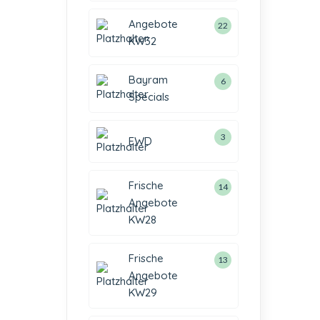
Angebote
22
KW32
Bayram
6
Specials
3
EWD
Frische
14
Angebote
KW28
Frische
13
Angebote
KW29