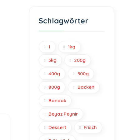
Schlagwörter
1
1kg
5kg
200g
400g
500g
800g
Backen
Bandak
Beyaz Peynir
Dessert
Frisch