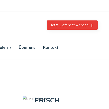
Orientalische & internationale Spezialitäten
Jetzt Lieferant werden
ialen
Über uns
Kontakt
Ünlü Markt
IMMER
FRISCH
IMMER GUT