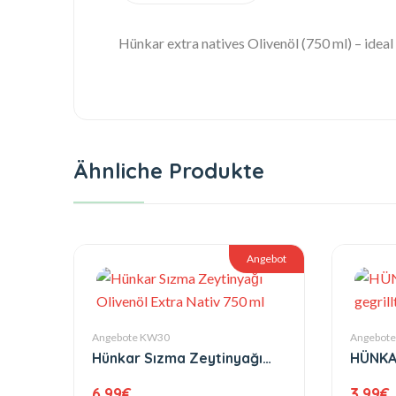
Hünkar extra natives Olivenöl (750 ml) – idea
Ähnliche Produkte
Angebot
Angebote KW30
Angebot
Hünkar Sızma Zeytinyağı
HÜNKA
Olivenöl Extra Nativ 750 ml
gegril
6.99
€
3.99
€