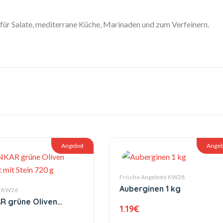
l für Salate, mediterrane Küche, Marinaden und zum Verfeinern.
Angebot
Angeb
Frische Angebote KW28
Auberginen 1 kg
e KW26
R grüne Oliven
1.19
€
lt mit Stein 720 g