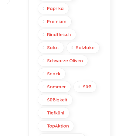
Paprika
Premium
Rindfleisch
Salat
Salzlake
Schwarze Oliven
Snack
Sommer
Süß
Süßigkeit
Tiefkühl
TopAktion