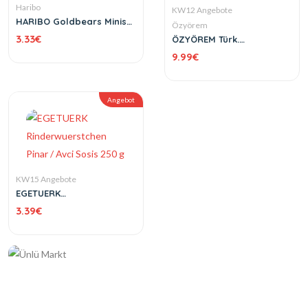
Haribo
KW12 Angebote
HARIBO Goldbears Minis
Özyörem
250 g
3.33
€
ÖZYÖREM Türk.
Knoblauchwurst Parmak
9.99
€
Sucuk 1 kg
Angebot
KW15 Angebote
EGETUERK
Rinderwuerstchen Pinar /
3.39
€
Avci Sosis 250 g