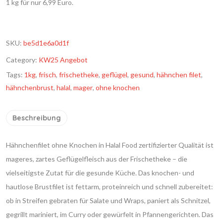
1 kg für nur 6,99 Euro.
SKU:
be5d1e6a0d1f
Category:
KW25 Angebot
Tags:
1kg
,
frisch
,
frischetheke
,
geflügel
,
gesund
,
hähnchen filet
,
hähnchenbrust
,
halal
,
mager
,
ohne knochen
Beschreibung
Hähnchenfilet ohne Knochen in Halal Food zertifizierter Qualität ist
mageres, zartes Geflügelfleisch aus der Frischetheke – die
vielseitigste Zutat für die gesunde Küche. Das knochen- und
hautlose Brustfilet ist fettarm, proteinreich und schnell zubereitet:
ob in Streifen gebraten für Salate und Wraps, paniert als Schnitzel,
gegrillt mariniert, im Curry oder gewürfelt in Pfannengerichten. Das