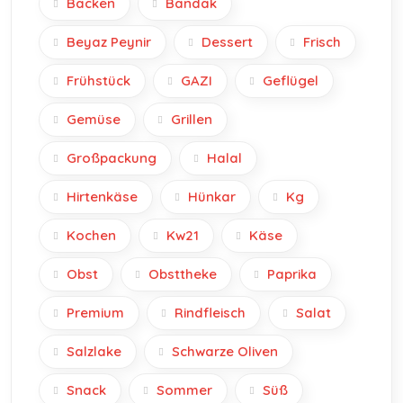
Backen
Bandak
Beyaz Peynir
Dessert
Frisch
Frühstück
GAZI
Geflügel
Gemüse
Grillen
Großpackung
Halal
Hirtenkäse
Hünkar
Kg
Kochen
Kw21
Käse
Obst
Obsttheke
Paprika
Premium
Rindfleisch
Salat
Salzlake
Schwarze Oliven
Snack
Sommer
Süß