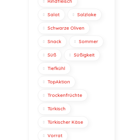
Rindfleisch
Salat
Salzlake
Schwarze Oliven
Snack
Sommer
Süß
Süßigkeit
Tiefkühl
TopAktion
Trockenfrüchte
Türkisch
Türkischer Käse
Vorrat