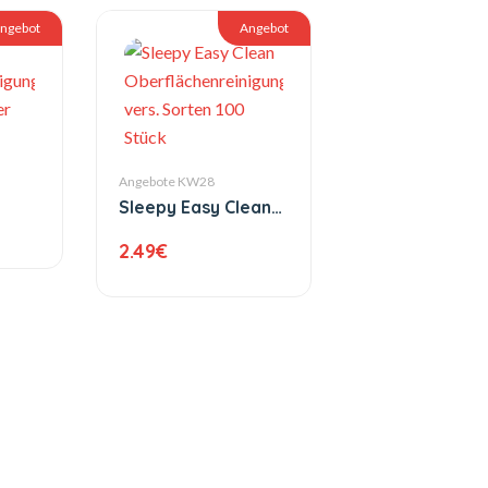
ngebot
Angebot
Angebote KW28
inigungstücher
Sleepy Easy Clean
00er
Oberflächenreinigungstücher
2.49
€
vers. Sorten 100
Stück