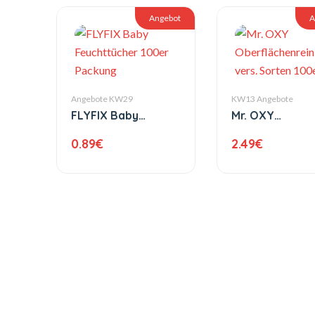
Angebot
A
Angebote KW29
KW13 Angebote
FLYFIX Baby
Mr. OXY
Feuchttücher 100er
Oberflächenre
0.89
€
2.49
€
Packung
vers. Sorten 1