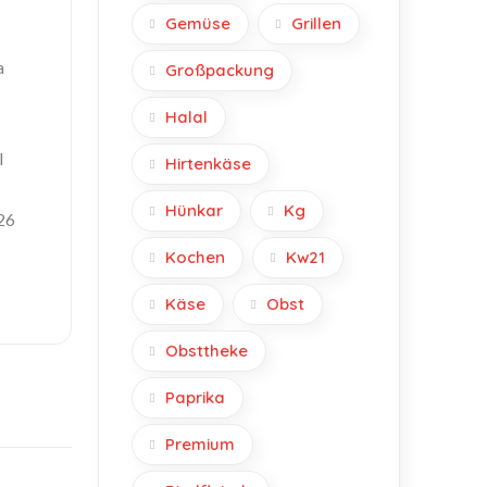
Gemüse
Grillen
a
Großpackung
Halal
l
Hirtenkäse
Hünkar
Kg
26
Kochen
Kw21
Käse
Obst
Obsttheke
Paprika
Premium