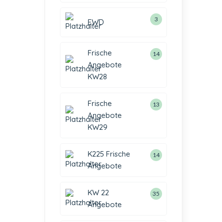
3
EWD
Frische
14
Angebote
KW28
Frische
13
Angebote
KW29
K225 Frische
14
Angebote
KW 22
35
Angebote