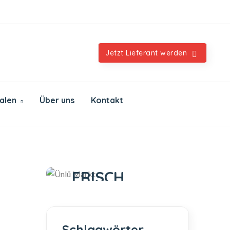
Orientalische & internationale Spezialitäten
Jetzt Lieferant werden
ialen
Über uns
Kontakt
Ünlü Markt
IMMER
FRISCH
IMMER GUT
Schlagwörter