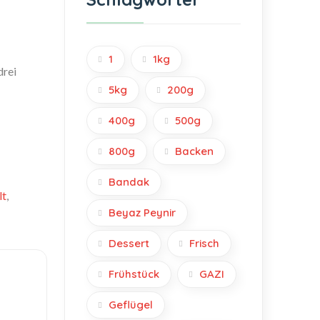
1
1kg
drei
5kg
200g
400g
500g
800g
Backen
Bandak
lt
,
Beyaz Peynir
Dessert
Frisch
Frühstück
GAZI
Geflügel