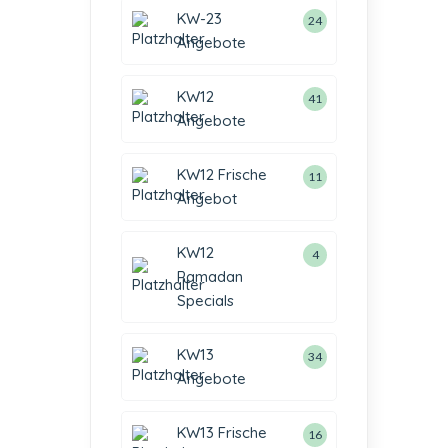
KW-23
24
Angebote
KW12
41
Angebote
KW12 Frische
11
Angebot
KW12
4
Ramadan
Specials
KW13
34
Angebote
KW13 Frische
16