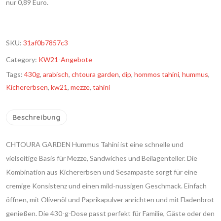
nur 0,89 Euro.
SKU:
31af0b7857c3
Category:
KW21-Angebote
Tags:
430g
,
arabisch
,
chtoura garden
,
dip
,
hommos tahini
,
hummus
,
Kichererbsen
,
kw21
,
mezze
,
tahini
Beschreibung
CHTOURA GARDEN Hummus Tahini ist eine schnelle und
vielseitige Basis für Mezze, Sandwiches und Beilagenteller. Die
Kombination aus Kichererbsen und Sesampaste sorgt für eine
cremige Konsistenz und einen mild-nussigen Geschmack. Einfach
öffnen, mit Olivenöl und Paprikapulver anrichten und mit Fladenbrot
genießen. Die 430-g-Dose passt perfekt für Familie, Gäste oder den