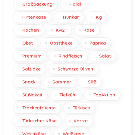
Großpackung
Halal
Hirtenkäse
Hünkar
Kg
Kochen
Kw21
Käse
Obst
Obsttheke
Paprika
Premium
Rindfleisch
Salat
Salzlake
Schwarze Oliven
Snack
Sommer
Süß
Süßigkeit
Tiefkühl
TopAktion
Trockenfrüchte
Türkisch
Türkischer Käse
Vorrat
Weichkäse
Weißkäse