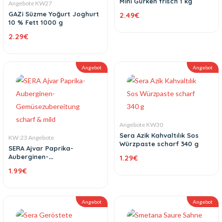
Mini Gurken frisch 1 kg
Angebote KW27
GAZi Süzme Yoğurt Joghurt
2.49
€
10 % Fett 1000 g
2.29
€
Angebot
Angebot
Angebote KW30
Sera Azik Kahvaltılık Sos
KW-23 Angebote
Würzpaste scharf 340 g
SERA Ajvar Paprika-
Auberginen-
1.29
€
Gemüsezubereitung scharf
1.99
€
& mild
Angebot
Angebot