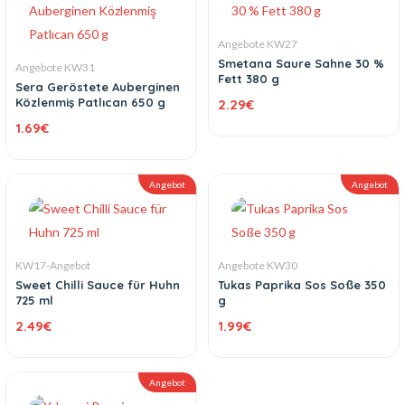
Angebote KW27
Smetana Saure Sahne 30 %
Angebote KW31
Fett 380 g
Sera Geröstete Auberginen
Közlenmiş Patlıcan 650 g
2.29
€
1.69
€
Angebot
Angebot
KW17-Angebot
Angebote KW30
Sweet Chilli Sauce für Huhn
Tukas Paprika Sos Soße 350
725 ml
g
2.49
€
1.99
€
Angebot